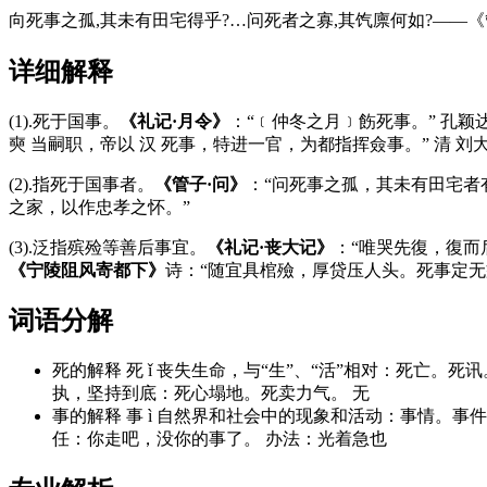
向死事之孤,其未有田宅得乎?…问死者之寡,其饩廪何如?——《
详细解释
(1).死于国事。
《礼记·月令》
：“﹝仲冬之月﹞飭死事。” 孔颖
奭 当嗣职，帝以 汉 死事，特进一官，为都指挥僉事。” 清 刘
(2).指死于国事者。
《管子·问》
：“问死事之孤，其未有田宅者有
之家，以作忠孝之怀。”
(3).泛指殡殓等善后事宜。
《礼记·丧大记》
：“唯哭先復，復而
《宁陵阻风寄都下》
诗：“随宜具棺殮，厚贷压人头。死事定无
词语分解
死的解释 死 ǐ 丧失生命，与“生”、“活”相对：死亡
执，坚持到底：死心塌地。死卖力气。 无
事的解释 事 ì 自然界和社会中的现象和活动：事情。
任：你走吧，没你的事了。 办法：光着急也