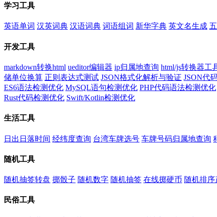
学习工具
英语单词
汉英词典
汉语词典
词语组词
新华字典
英文名生成
五
开发工具
markdown转换html
ueditor编辑器
ip归属地查询
html/js转换器工
储单位换算
正则表达式测试
JSON格式化解析与验证
JSON
ES6语法检测优化
MySQL语句检测优化
PHP代码语法检测优化
Rust代码检测优化
Swift/Kotlin检测优化
生活工具
日出日落时间
经纬度查询
台湾车牌选号
车牌号码归属地查询
随机工具
随机抽签转盘
掷骰子
随机数字
随机抽签
在线掷硬币
随机排序
民俗工具