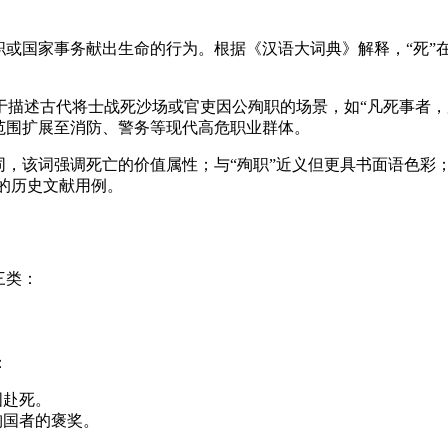
职或国家事务献出生命的行为。根据《汉语大词典》解释，“死”
于描述古代将士战死沙场或官吏因公殉职的场景，如“凡死事者，
范围扩展至消防、警务等现代高危职业群体。
同，该词强调死亡的价值属性；与“殉职”近义但更具书面语色彩
型的历史文献用例。
三类：
：
国赴死。
殉国者的褒奖。