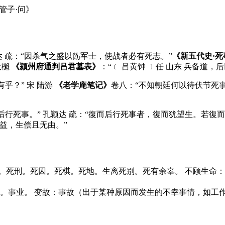
管子·问》
达 疏：“因杀气之盛以飭军士，使战者必有死志。”
《新五代史·死
大櫆
《颍州府通判吕君墓表》
：“﹝ 吕黄钟 ﹞任 山东 兵备道，
乎？” 宋 陆游
《老学庵笔记》
卷八：“不知朝廷何以待伏节死事
后行死事。” 孔颖达 疏：“復而后行死事者，復而犹望生。若復
益，生偿且无由。”
。死讯。死刑。死囚。死棋。死地。生离死别。死有余辜。 不顾生
事件。事业。 变故：事故（出于某种原因而发生的不幸事情，如工