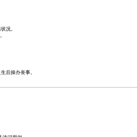
活状况。
。
复生后操办丧事。