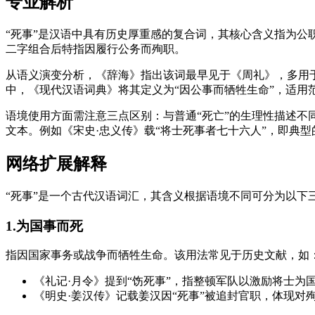
专业解析
“死事”是汉语中具有历史厚重感的复合词，其核心含义指为公
二字组合后特指因履行公务而殉职。
从语义演变分析，《辞海》指出该词最早见于《周礼》，多用
中，《现代汉语词典》将其定义为“因公事而牺牲生命”，适用
语境使用方面需注意三点区别：与普通“死亡”的生理性描述不
文本。例如《宋史·忠义传》载“将士死事者七十六人”，即典
网络扩展解释
“死事”是一个古代汉语词汇，其含义根据语境不同可分为以下
1.为国事而死
指因国家事务或战争而牺牲生命。该用法常见于历史文献，如
《礼记·月令》提到“饬死事”，指整顿军队以激励将士为
《明史·姜汉传》记载姜汉因“死事”被追封官职，体现对