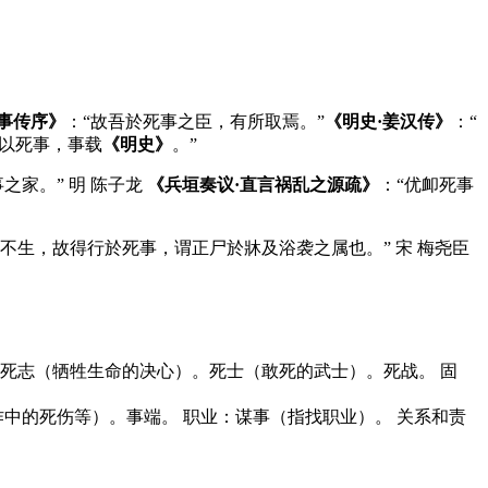
事传序》
：“故吾於死事之臣，有所取焉。”
《明史·姜汉传》
：“
后以死事，事载
《明史》
。”
之家。” 明 陈子龙
《兵垣奏议·直言祸乱之源疏》
：“优卹死事
而不生，故得行於死事，谓正尸於牀及浴袭之属也。” 宋 梅尧臣
命：死志（牺牲生命的决心）。死士（敢死的武士）。死战。 固
作中的死伤等）。事端。 职业：谋事（指找职业）。 关系和责