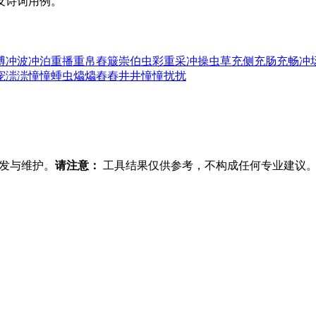
及诗词用例。
博
冲波
冲泊
重播
重帛
舂簸
崇伯
虫彩
重采
冲操
虫草
充侧
充肠
充畅
冲
宠
漴漴
憧憧
蝩虫
爞爞
舂舂井井
憧憧扰扰
发与维护。
请注意：
工具结果仅供参考，不构成任何专业建议