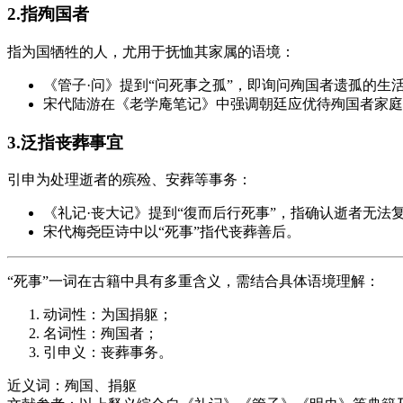
2.指殉国者
指为国牺牲的人，尤用于抚恤其家属的语境：
《管子·问》提到“问死事之孤”，即询问殉国者遗孤的生
宋代陆游在《老学庵笔记》中强调朝廷应优待殉国者家庭
3.泛指丧葬事宜
引申为处理逝者的殡殓、安葬等事务：
《礼记·丧大记》提到“復而后行死事”，指确认逝者无法
宋代梅尧臣诗中以“死事”指代丧葬善后。
“死事”一词在古籍中具有多重含义，需结合具体语境理解：
动词性：为国捐躯；
名词性：殉国者；
引申义：丧葬事务。
近义词：殉国、捐躯