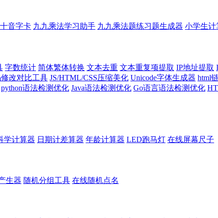
十音字卡
九九乘法学习助手
九九乘法题练习题生成器
小学生计
具
字数统计
简体繁体转换
文本去重
文本重复项提取
IP地址提取
代码修改对比工具
JS/HTML/CSS压缩美化
Unicode字体生成器
htm
python语法检测优化
Java语法检测优化
Go语言语法检测优化
H
科学计算器
日期计差算器
年龄计算器
LED跑马灯
在线屏幕尺子
产生器
随机分组工具
在线随机点名