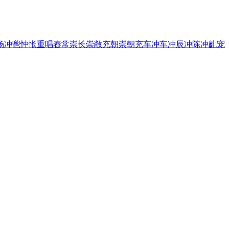
场
冲鬯
忡怅
重唱
舂常
崇长
崇敞
充朝
崇朝
充车
冲车
冲辰
冲陈
冲齓
宠
。