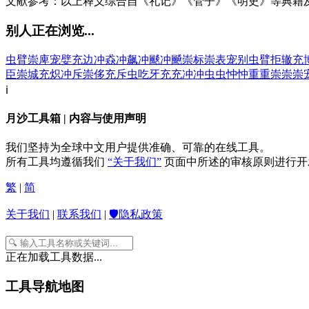
文献参考：以上释义综合自《礼记》《管子》《明史》等典籍
别人正在浏览...
虫臂
崇庳
宠嬖
充边
冲猋
冲飙
冲颷
冲飇
崇标
崇表
宠别
虫臂拒辙
充
臣
崇城
充炽
冲斥
崇侈
充斥
虫吃牙
充充
冲冲
虫虫
忡忡
重重
崇崇
崇
ℹ️
月沙工具箱 | 内容与使用声明
我们坚持为全球中文用户提供准确、可靠的在线工具。
所有工具均遵循我们
“关于我们”
页面中所述的审核原则进行开
繁
|
简
关于我们
|
联系我们
|
🛡️隐私政策
正在加载工具数据...
工具导航地图