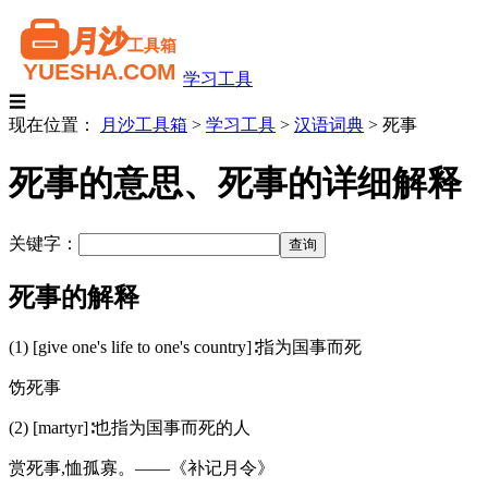
学习工具
☰
现在位置：
月沙工具箱
>
学习工具
>
汉语词典
>
死事
死事的意思、死事的详细解释
关键字：
死事的解释
(1) [give one's life to one's country]∶指为国事而死
饬死事
(2) [martyr]∶也指为国事而死的人
赏死事,恤孤寡。——《补记月令》