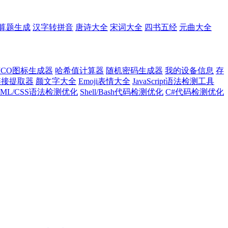
算题生成
汉字转拼音
唐诗大全
宋词大全
四书五经
元曲大全
ICO图标生成器
哈希值计算器
随机密码生成器
我的设备信息
存
l链接提取器
颜文字大全
Emoji表情大全
JavaScript语法检测工具
TML/CSS语法检测优化
Shell/Bash代码检测优化
C#代码检测优化