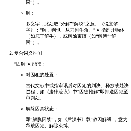
囚”）。
解：
多义字，此处取“分解”“解脱”之意。《说文解
字》：“解，判也。从刀判牛角。” 可指剖开物体
（如庖丁解牛），或解除束缚（如“解缚”“解
困”）。
复合词义推测
“囚解”可能指：
对囚犯的处置：
古代文献中或指审讯后对囚犯的判决、释放或处决
过程，如《唐律疏议》中“囚徒推解”即押送囚犯至
审判处。
解除囚禁状态：
即“解脱囚禁”，如《后汉书》载“赦囚解缚”，意为
释放囚犯、解除束缚。