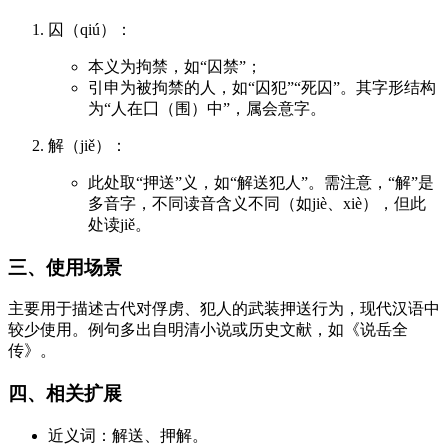
囚（qiú）：
本义为拘禁，如“囚禁”；
引申为被拘禁的人，如“囚犯”“死囚”。其字形结构
为“人在囗（围）中”，属会意字。
解（jiě）：
此处取“押送”义，如“解送犯人”。需注意，“解”是
多音字，不同读音含义不同（如jiè、xiè），但此
处读jiě。
三、使用场景
主要用于描述古代对俘虏、犯人的武装押送行为，现代汉语中
较少使用。例句多出自明清小说或历史文献，如《说岳全
传》。
四、相关扩展
近义词：解送、押解。