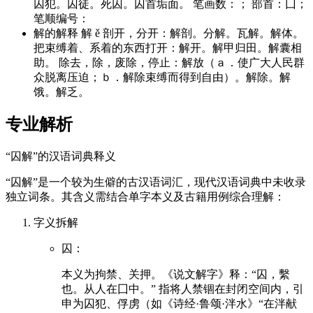
囚犯。囚徒。死囚。囚首垢面。 笔画数：； 部首：囗；
笔顺编号：
解的解释 解 ě 剖开，分开：解剖。分解。瓦解。解体。
把束缚着、系着的东西打开：解开。解甲归田。解囊相
助。 除去，除，废除，停止：解放（ａ．使广大人民群
众脱离压迫；ｂ．解除束缚而得到自由）。解除。解
饿。解乏。
专业解析
“囚解”的汉语词典释义
“囚解”是一个较为生僻的古汉语词汇，现代汉语词典中未收录
独立词条。其含义需结合单字本义及古籍用例综合理解：
字义拆解
囚：
本义为拘禁、关押。《说文解字》释：“囚，繫
也。从人在囗中。” 指将人禁锢在封闭空间内，引
申为囚犯、俘虏（如《诗经·鲁颂·泮水》“在泮献