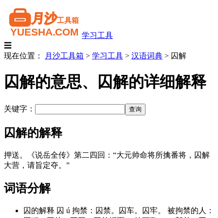
学习工具
☰
现在位置：
月沙工具箱
>
学习工具
>
汉语词典
>
囚解
囚解的意思、囚解的详细解释
关键字：
囚解的解释
押送。《说岳全传》第二四回：“大元帅命将所擒番将，囚解
大营，请旨定夺。”
词语分解
囚的解释 囚 ú 拘禁：囚禁。囚车。囚牢。 被拘禁的人：