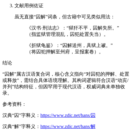
文献用例佐证
虽无直接“囚解”词条，但古籍中可见类似用法：
《汉书·刑法志》：“狱犴不平，囚解失所。”
（指监狱管理混乱，囚犯处置失当）。
《折狱龟鉴》：“囚解送州，具狱上谳。”
（将囚犯押解至州府，呈报案卷）。
结论
“囚解”属古汉语复合词，核心含义指向“对囚犯的押解、处置
或释放”，需结合具体语境理解。其构词逻辑符合汉语“动宾/
并列”结构特征，但因罕用于现代汉语，权威词典未单独收
录。
参考资料：
汉典“囚”字释义：
https://www.zdic.net/hans/囚
汉典“解”字释义：
https://www.zdic.net/hans/解