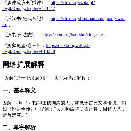
《唐律疏议·断狱律》：
https://ctext.org/wiki.pl?
if=gb&amp;chapter=758747
《后汉书·光武帝纪》：
https://ctext.org/hou-han-shu/guang-wu-
di-ji
《汉书·刑法志》：
https://ctext.org/han-shu/xing-fa-zhi
《折狱龟鉴·卷三》：
https://ctext.org/wiki.pl?
if=gb&amp;chapter=613288
网络扩展解释
“囚解”是一个汉语词汇，以下为详细解释：
一、基本释义
囚解（qiú jiě）指押送被拘禁的人，常见于古典文学语境。例
如《说岳全传》中提到：“大元帅命将所擒番将，囚解大营，
请旨定夺。”
二、单字解析