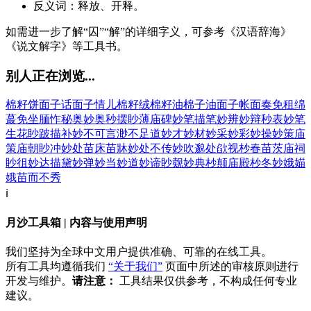
反义词：释放、开释。
如需进一步了解“囚”“解”的详细字义，可参考《汉语辞海》
《说文解字》等工具书。
别人正在浏览...
棉籽饼
面子话
面子情儿
棉籽绒
棉籽油
棉子油
面子帐
面奏
免租
绵
蕞
免坐
腼怍
秘奥
妙奥
秒摆
眇薄
庙碑
妙笔
描笔
妙辨
妙辩
秒表
妙笔
生花
眇跛
描补
妙不可言
渺不足道
妙才
妙材
妙采
妙彩
妙操
妙策
庙
策
庙朝
眇冲
妙处
苗床
苗牀
妙处不传
妙吹
邈处欿视
杪春
苗茨
庙祠
眇徂
妙达
描黛
妙弹
妙当
妙道
妙谛
眇觌
妙典
杪颠
庙殿
杪冬
妙娥
媌
娥
苗而不秀
ℹ️
月沙工具箱 | 内容与使用声明
我们坚持为全球中文用户提供准确、可靠的在线工具。
所有工具均遵循我们
“关于我们”
页面中所述的审核原则进行
开发与维护。
请注意：
工具结果仅供参考，不构成任何专业
建议。