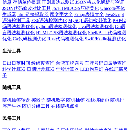
信息
存储单位换算
正则表达式测试
JSON格式化解析与验证
JSON代码修改对比工具
JS/HTML/CSS压缩美化
Unicode字体
生成器
html链接提取器
颜文字大全
Emoji表情大全
JavaScript
语法检测工具
ES6语法检测优化
MySQL语句检测优化
PHP代
码语法检测优化
python语法检测优化
Java语法检测优化
Go语
言语法检测优化
HTML/CSS语法检测优化
Shell/Bash代码检测
优化
C#代码检测优化
Rust代码检测优化
Swift/Kotlin检测优化
生活工具
日出日落时间
经纬度查询
台湾车牌选号
车牌号码归属地查询
科学计算器
日期计差算器
年龄计算器
LED跑马灯
在线屏幕尺
子
随机工具
随机抽签转盘
掷骰子
随机数字
随机抽签
在线掷硬币
随机排
序产生器
随机分组工具
在线随机点名
民俗工具