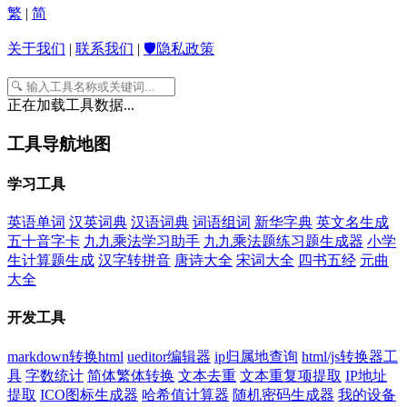
繁
|
简
关于我们
|
联系我们
|
🛡️隐私政策
正在加载工具数据...
工具导航地图
学习工具
英语单词
汉英词典
汉语词典
词语组词
新华字典
英文名生成
五十音字卡
九九乘法学习助手
九九乘法题练习题生成器
小学
生计算题生成
汉字转拼音
唐诗大全
宋词大全
四书五经
元曲
大全
开发工具
markdown转换html
ueditor编辑器
ip归属地查询
html/js转换器工
具
字数统计
简体繁体转换
文本去重
文本重复项提取
IP地址
提取
ICO图标生成器
哈希值计算器
随机密码生成器
我的设备