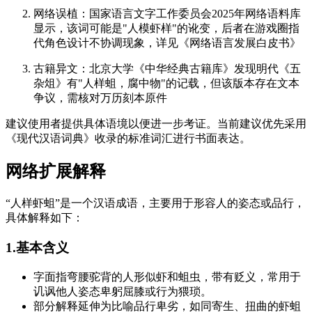
网络误植：国家语言文字工作委员会2025年网络语料库
显示，该词可能是"人模虾样"的讹变，后者在游戏圈指
代角色设计不协调现象，详见《网络语言发展白皮书》
古籍异文：北京大学《中华经典古籍库》发现明代《五
杂俎》有"人样蛆，腐中物"的记载，但该版本存在文本
争议，需核对万历刻本原件
建议使用者提供具体语境以便进一步考证。当前建议优先采用
《现代汉语词典》收录的标准词汇进行书面表达。
网络扩展解释
“人样虾蛆”是一个汉语成语，主要用于形容人的姿态或品行，
具体解释如下：
1.基本含义
字面指弯腰驼背的人形似虾和蛆虫，带有贬义，常用于
讥讽他人姿态卑躬屈膝或行为猥琐。
部分解释延伸为比喻品行卑劣，如同寄生、扭曲的虾蛆