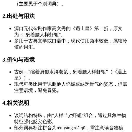
（主要见于个别词典）。
2.出处与用法
源自元代杂剧作家高文秀的《遇上皇》第二折，原文
为：“躬着腰人样虾蛆”。
多用于古典文学或口语中，现代使用频率较低，属较冷
僻的词汇。
3.例句与语境
古例：“缩着肩似水渰老鼠，躬着腰人样虾蛆”（《遇上
皇》）。
现代可类比用于讽刺他人谄媚或缺乏骨气的姿态，但需
注意语境，避免冒犯。
4.相关说明
该词结构特殊，由“人样”与“虾蛆”组合，通过具象生物
特征强化贬义色彩。
部分词典标注拼音为rén yàng xiā qū，需注意读音准确