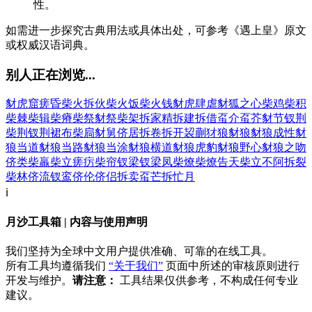
性。
如需进一步探究古典用法或具体出处，可参考《遇上皇》原文
或权威汉语词典。
别人正在浏览...
豺虎窟
瘥昏
柴火
拆伙
柴火饭
柴火钱
豺虎肆虐
豺狐之心
柴鸡
柴积
柴棘
柴辑
柴瘠
柴祭
豺祭
柴架
拆家精
拆建
拆借
虿介
虿芥
豺节
钗荆
柴荆
钗荆裙布
柴扃
豺舅
侪居
拆卷
拆开
袃蒯
犲狼
豺狼
豺狼成性
豺
狼当道
豺狼当路
豺狼当涂
豺狼横道
豺狼虎豹
豺狼野心
豺狼之吻
侪类
柴羸
柴立
瘥疠
柴帘
钗梁
钗梁凤
柴燎
柴燎告天
柴立不阿
拆裂
柴林
侪流
钗鸾
侪伦
侪侣
拆卖
虿芒
拆忙月
ℹ️
月沙工具箱 | 内容与使用声明
我们坚持为全球中文用户提供准确、可靠的在线工具。
所有工具均遵循我们
“关于我们”
页面中所述的审核原则进行
开发与维护。
请注意：
工具结果仅供参考，不构成任何专业
建议。