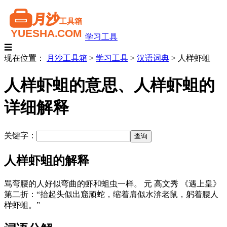
学习工具
☰
现在位置：
月沙工具箱
>
学习工具
>
汉语词典
>
人样虾蛆
人样虾蛆的意思、人样虾蛆的
详细解释
关键字：
人样虾蛆的解释
骂弯腰的人好似弯曲的虾和蛆虫一样。 元 高文秀 《遇上皇》
第二折：“抬起头似出窟顽蛇，缩着肩似水渰老鼠，躬着腰人
样虾蛆。”