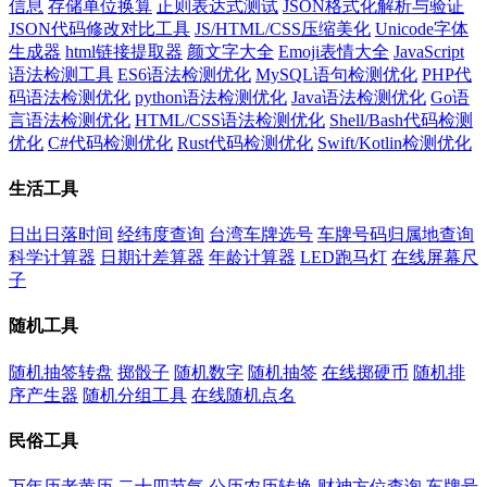
信息
存储单位换算
正则表达式测试
JSON格式化解析与验证
JSON代码修改对比工具
JS/HTML/CSS压缩美化
Unicode字体
生成器
html链接提取器
颜文字大全
Emoji表情大全
JavaScript
语法检测工具
ES6语法检测优化
MySQL语句检测优化
PHP代
码语法检测优化
python语法检测优化
Java语法检测优化
Go语
言语法检测优化
HTML/CSS语法检测优化
Shell/Bash代码检测
优化
C#代码检测优化
Rust代码检测优化
Swift/Kotlin检测优化
生活工具
日出日落时间
经纬度查询
台湾车牌选号
车牌号码归属地查询
科学计算器
日期计差算器
年龄计算器
LED跑马灯
在线屏幕尺
子
随机工具
随机抽签转盘
掷骰子
随机数字
随机抽签
在线掷硬币
随机排
序产生器
随机分组工具
在线随机点名
民俗工具
万年历老黄历
二十四节气
公历农历转换
财神方位查询
车牌号