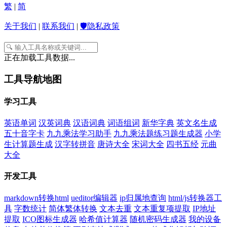
繁
|
简
关于我们
|
联系我们
|
🛡️隐私政策
正在加载工具数据...
工具导航地图
学习工具
英语单词
汉英词典
汉语词典
词语组词
新华字典
英文名生成
五十音字卡
九九乘法学习助手
九九乘法题练习题生成器
小学
生计算题生成
汉字转拼音
唐诗大全
宋词大全
四书五经
元曲
大全
开发工具
markdown转换html
ueditor编辑器
ip归属地查询
html/js转换器工
具
字数统计
简体繁体转换
文本去重
文本重复项提取
IP地址
提取
ICO图标生成器
哈希值计算器
随机密码生成器
我的设备