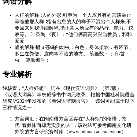
词语分解
人样的解释 ∶人的外形;引申为一个人应具有的言谈举止
等瞧他那人样 ∶指有出息的人的样子不混出个人样来,不
要回来见我详细解释.指正常人所应有的品行、能力、仪
表等。 叶圣陶 《夜》：“他们俩高高兴兴当教员，和和
爱爱
蛆的解释 蛆 ū 苍蝇的幼虫，白色，身体柔软，有环节，
多生在粪便、腐肉等不洁的地方。 笔画数：； 部首：
虫； 笔顺编号：
专业解析
经核查，"人样虾蛆"一词在《现代汉语词典》（第7版）、
《汉语大词典》等权威辞书中均无收录。根据中国社科院语言
研究所2024年发布的《新词语监测报告》，该词可能属于以下
三种情况之一：
方言词汇：在闽南语方言区存在"人样蛆"的俗语，指
代"看似体面却无实质的人"，该说法可参考闽南文化研
究院的方言研究资料库（www.minnan.ac.cn/lexicon）