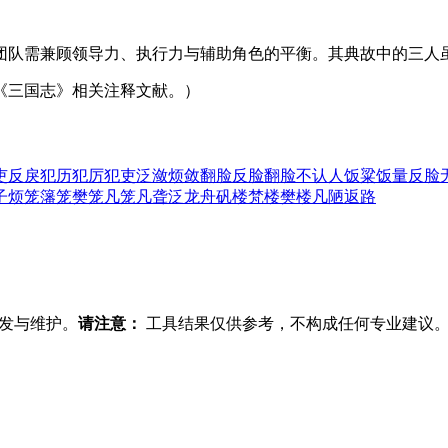
团队需兼顾领导力、执行力与辅助角色的平衡。其典故中的三人
《三国志》相关注释文献。）
吏
反戾
犯历
犯厉
犯吏
泛潋
烦敛
翻脸
反脸
翻脸不认人
饭粱
饭量
反脸
子
烦笼
籓笼
樊笼
凡笼
凡聋
泛龙舟
矾楼
梵楼
樊楼
凡陋
返路
发与维护。
请注意：
工具结果仅供参考，不构成任何专业建议