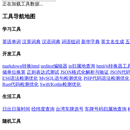
正在加载工具数据...
工具导航地图
学习工具
英语单词
汉英词典
汉语词典
词语组词
新华字典
英文名生成
五
开发工具
markdown转换html
ueditor编辑器
ip归属地查询
html/js转换器工
储单位换算
正则表达式测试
JSON格式化解析与验证
JSON
ES6语法检测优化
MySQL语句检测优化
PHP代码语法检测优化
Rust代码检测优化
Swift/Kotlin检测优化
生活工具
日出日落时间
经纬度查询
台湾车牌选号
车牌号码归属地查询
随机工具