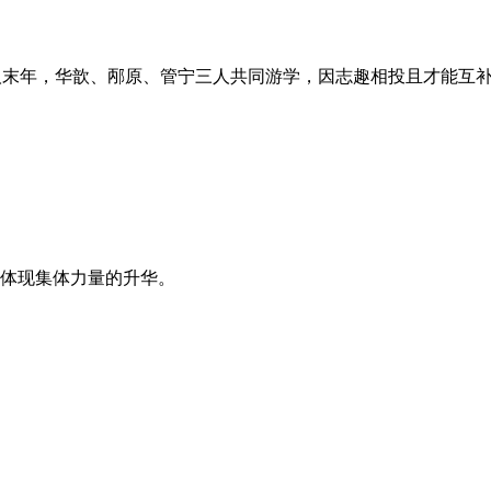
汉末年，华歆、邴原、管宁三人共同游学，因志趣相投且才能互补
体现集体力量的升华。