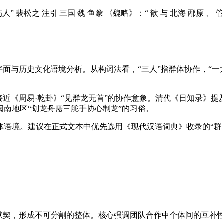
 裴松之 注引 三国 魏 鱼豢 《魏略》：“ 歆 与 北海 邴原 、
字面与历史文化语境分析。从构词法看，“三人”指群体协作，“
接近《周易·乾卦》“见群龙无首”的协作意象。清代《日知录》提
南地区“划龙舟需三舵手协心制龙”的习俗。
语境。建议在正式文本中优先选用《现代汉语词典》收录的“群策
默契，形成不可分割的整体。核心强调团队合作中个体间的互补