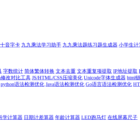
十音字卡
九九乘法学习助手
九九乘法题练习题生成器
小学生计
具
字数统计
简体繁体转换
文本去重
文本重复项提取
IP地址提取
代码修改对比工具
JS/HTML/CSS压缩美化
Unicode字体生成器
htm
python语法检测优化
Java语法检测优化
Go语言语法检测优化
H
科学计算器
日期计差算器
年龄计算器
LED跑马灯
在线屏幕尺子