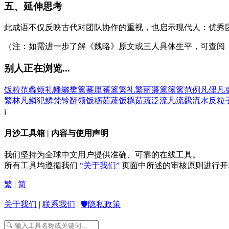
五、延伸思考
此成语不仅反映古代对团队协作的重视，也启示现代人：优秀
（注：如需进一步了解《魏略》原文或三人具体生平，可查阅
别人正在浏览...
饭粒
范蠡
烦礼
幡纚
樊篱
蕃厘
蕃篱
繁礼
繁丽
藩篱
籓篱
范例
凡俚
凡
繁林
凡鳞
犯鳞
梵铃
翻领
饭粝茹蔬
饭糲茹蔬
泛流
凡流
飜流水
反粒
ℹ️
月沙工具箱 | 内容与使用声明
我们坚持为全球中文用户提供准确、可靠的在线工具。
所有工具均遵循我们
“关于我们”
页面中所述的审核原则进行开
繁
|
简
关于我们
|
联系我们
|
🛡️隐私政策