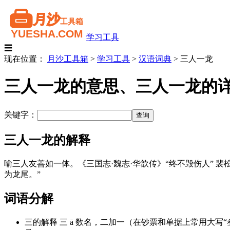
学习工具
☰
现在位置：
月沙工具箱
>
学习工具
>
汉语词典
>
三人一龙
三人一龙的意思、三人一龙的
关键字：
三人一龙的解释
喻三人友善如一体。《三国志·魏志·华歆传》“终不毁伤人” 裴松之 
为龙尾。”
词语分解
三的解释 三 ā 数名，二加一（在钞票和单据上常用大写