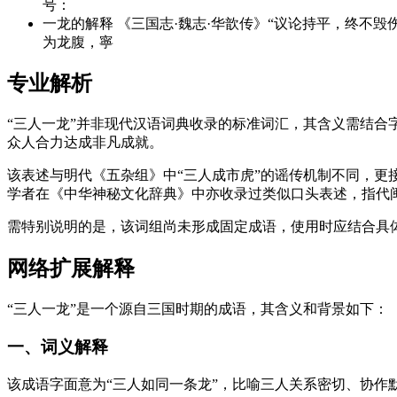
号：
一龙的解释 《三国志·魏志·华歆传》“议论持平，终不毁伤人”
为龙腹，寧
专业解析
“三人一龙”并非现代汉语词典收录的标准词汇，其含义需结合
众人合力达成非凡成就。
该表述与明代《五杂组》中“三人成市虎”的谣传机制不同，更
学者在《中华神秘文化辞典》中亦收录过类似口头表述，指代闽
需特别说明的是，该词组尚未形成固定成语，使用时应结合具体
网络扩展解释
“三人一龙”是一个源自三国时期的成语，其含义和背景如下：
一、词义解释
该成语字面意为“三人如同一条龙”，比喻三人关系密切、协作