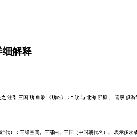
详细解释
注引 三国 魏 鱼豢 《魏略》：“ 歆 与 北海 邴原 、 管寧 
“叁”代）：三维空间。三部曲。三国（中国朝代名）。 表示多次