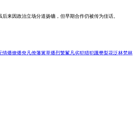
虽后来因政治立场分道扬镳，但早期合作仍被传为佳话。
无情
燔燎
燔尞
凡僚
藩篱草
燔烈
繁鬣
凡劣
犯猎
犯躐
樊梨花
泛林
梵林
。