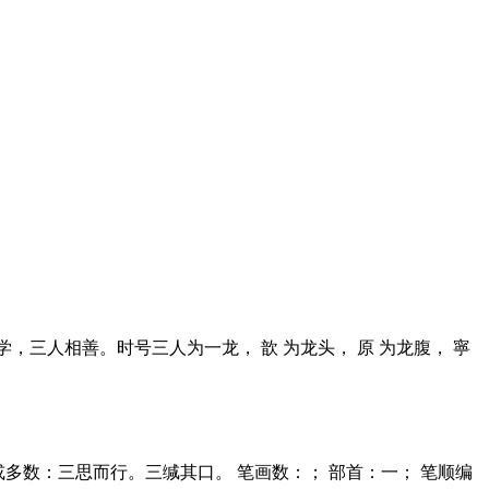
俱游学，三人相善。时号三人为一龙， 歆 为龙头， 原 为龙腹， 寧
或多数：三思而行。三缄其口。 笔画数：； 部首：一； 笔顺编