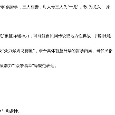
 管寧 俱游学，三人相善，时人号三人为‘一龙’， 歆 为龙头， 原
一龙”象征祥瑞神力，可能源自民间传说或地方性典故，用以比喻
及“众力聚则龙德显”，暗合集体智慧升华的哲学内涵。当代民俗
群力”“众擎易举”等规范表达。
性与和谐性。