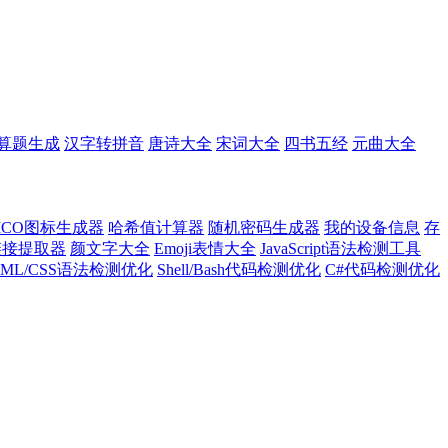
算题生成
汉字转拼音
唐诗大全
宋词大全
四书五经
元曲大全
ICO图标生成器
哈希值计算器
随机密码生成器
我的设备信息
存
l链接提取器
颜文字大全
Emoji表情大全
JavaScript语法检测工具
TML/CSS语法检测优化
Shell/Bash代码检测优化
C#代码检测优化