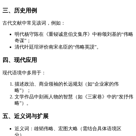
三、历史用例
古代文献中常见该词，例如：
明代杨守陈在《重锓诚意伯文集序》中称颂刘基的“伟略
奇谋”；
清代叶廷琯评价南宋名臣的“伟略英謨”。
四、现代应用
现代语境中多用于：
描述政治、商业领袖的长远规划（如“企业家的伟
略”）；
文学作品中刻画人物的智慧（如《三家巷》中的“发抒伟
略”）。
五、近义词与扩展
近义词：雄韬伟略、宏图大略（需结合具体语境区
分）。