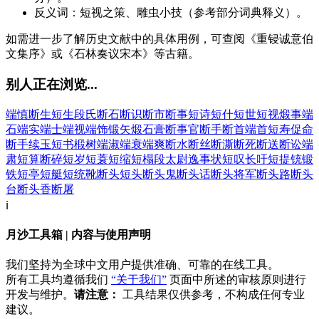
反义词：短视之策、雕虫小技（参考部分词典释义）。
如需进一步了解历史文献中的具体用例，可查阅《重锓诚意伯
文集序》或《石林奏议宋本》等古籍。
别人正在浏览...
端慎
断生
短生
段氏
断石
断识
断市
断事
短诗
短什
短世
短视
煅事
端
石
端实
端士
端视
端饰
锻矢
煅石膏
断事官
断手
断首
端首
短寿促命
断手续玉
短书
椴树
端淑
端衰
端爽
断水
断丝
断澌
断死
断送
断讼
端
肃
短算
断碎
短岁
短蓑
短缩
短榻
段太尉逸事状
短叹长吁
短提铳
锻
铁
短亭
短艇
短统靴
断头
短头
断头鬼
断头话
断头将军
断头路
断头
台
断头香
断屠
ℹ️
月沙工具箱 | 内容与使用声明
我们坚持为全球中文用户提供准确、可靠的在线工具。
所有工具均遵循我们
“关于我们”
页面中所述的审核原则进行
开发与维护。
请注意：
工具结果仅供参考，不构成任何专业
建议。