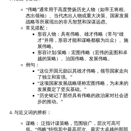
“伟略”通常用于高度赞扬历史人物（如帝王将相、
杰出领袖）、当代杰出人物或重大决策、国家发展
战略等所展现出的非凡智慧和深谋远虑。
常见搭配：
形容人物：具有伟略、雄才伟略（常与“雄
才”并用，形容才能和谋略都极为出众）、施
展伟略。
形容计划/策略：宏图伟略（宏伟的蓝图和卓
越的策略）、治国伟略、发展伟略。
例句：
“这位开国元勋以其雄才伟略，领导国家走向
了独立和富强。”
“这项国家发展战略堪称宏图伟略，为未来的
发展奠定了坚实基础。”
“历史铭记了那些具有伟略的政治家对社会进
步的推动。”
与近义词的辨析：
谋略： 泛指计谋策略，范围较广，层次可高可
低。“伟略”特指其中最高层次、最宏大卓越的那部