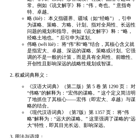
常。例如《说文解字》释：“伟，奇也。” 意指奇
特、卓越。
略 (lüè)： 本义指疆界、疆域（如“经略”），引申
为谋略、策略、方略、计划。指对全局性、长远性
问题的规划和指导。例如《说文解字》释：“略，
经略土地也。” 后引申为谋划。
伟略 (wěi lüè)： 将“伟”和“略”结合，其核心含义就
是指宏大、卓越、深远的谋略、策略或计划。它强
调的不是一般的计策，而是具有全局性、前瞻性、
开创性且影响深远的战略性规划或智谋。
权威词典释义：
《汉语大词典》（第二版）第 5 卷 第 1290 页： 对
“伟略”的解释为：“宏伟的谋略。” 这个定义简洁明
了地抓住了其核心——宏伟（即宏大、卓越）与谋
略的结合。
《现代汉语词典》（第7版）第 1357 页： 将“伟
略”解释为：“远大的谋略。” 这里强调了谋略的“远
大”特性，即其目光长远、影响深远。
用法与语境：