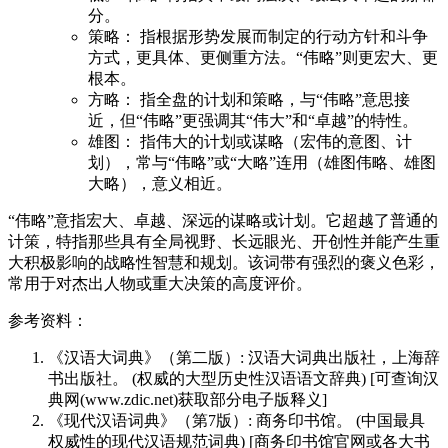
分。
策略： 指根据形势发展而制定的行动方针和斗争
方式，更具体、更侧重方法。“伟略”则更宏大、更
根本。
方略： 指全盘的计划和策略，与“伟略”意思接
近，但“伟略”更强调其“伟大”和“卓越”的特性。
雄图： 指伟大的计划或谋略（宏伟的意图、计
划），常与“伟略”或“大略”连用（雄图伟略、雄图
大略），意义相近。
“伟略”意指宏大、卓越、深远的谋略或计划。它超越了普通的
计策，特指那些具有全局视野、长远眼光、开创性并能产生重
大积极影响的战略性智慧和规划。该词带有强烈的褒义色彩，
常用于对杰出人物或重大决策的高度评价。
参考资料：
《汉语大词典》（第二版）: 汉语大词典出版社，上海辞
书出版社。 (权威的大型历史性汉语语文辞典) [可查询汉
典网(www.zdic.net)获取部分电子版释义]
《现代汉语词典》（第7版）: 商务印书馆。 (中国最具
权威性的现代汉语规范词典) [商务印书馆官网或各大书