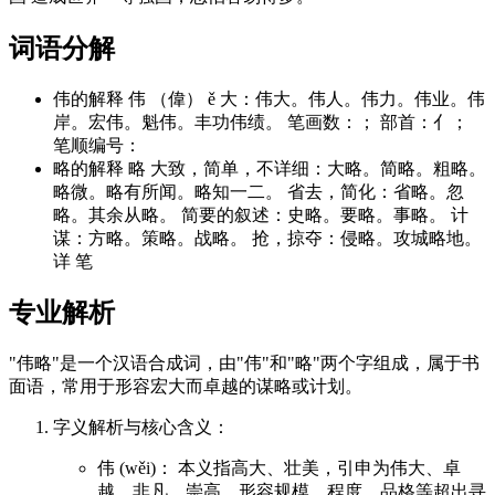
词语分解
伟的解释 伟 （偉） ě 大：伟大。伟人。伟力。伟业。伟
岸。宏伟。魁伟。丰功伟绩。 笔画数：； 部首：亻；
笔顺编号：
略的解释 略 大致，简单，不详细：大略。简略。粗略。
略微。略有所闻。略知一二。 省去，简化：省略。忽
略。其余从略。 简要的叙述：史略。要略。事略。 计
谋：方略。策略。战略。 抢，掠夺：侵略。攻城略地。
详 笔
专业解析
"伟略"是一个汉语合成词，由"伟"和"略"两个字组成，属于书
面语，常用于形容宏大而卓越的谋略或计划。
字义解析与核心含义：
伟 (wěi)： 本义指高大、壮美，引申为伟大、卓
越、非凡、崇高。形容规模、程度、品格等超出寻