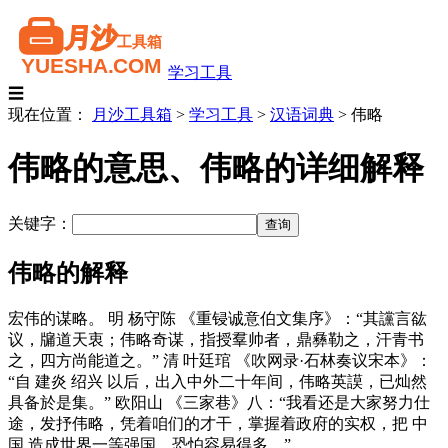
学习工具
☰
现在位置：
月沙工具箱
>
学习工具
>
汉语词典
>
伟略
伟略的意思、伟略的详细解释
关键字：
伟略的解释
宏伟的谋略。 明 杨守陈 《重锓诚意伯文集序》：“其讜言谹
议，牖道天衷；伟略奇谋，指授羣帅者，鼎彝勒之，汗青书
之，四方尚能道之。” 清 叶廷琯 《吹网录·石林奏议宋本》：
“自 建炎 绍兴 以后，出入中外二十年间，伟略英謨，已灿然
具备於是集。” 欧阳山 《三家巷》八：“我看还是大家努力仕
途，发抒伟略，凭着咱们的才干，掌握着政府的实权，把 中
国 造成世界一等强国，恐怕容易得多。”