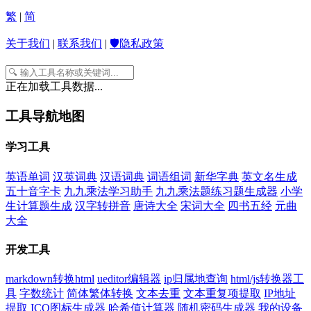
繁
|
简
关于我们
|
联系我们
|
🛡️隐私政策
正在加载工具数据...
工具导航地图
学习工具
英语单词
汉英词典
汉语词典
词语组词
新华字典
英文名生成
五十音字卡
九九乘法学习助手
九九乘法题练习题生成器
小学
生计算题生成
汉字转拼音
唐诗大全
宋词大全
四书五经
元曲
大全
开发工具
markdown转换html
ueditor编辑器
ip归属地查询
html/js转换器工
具
字数统计
简体繁体转换
文本去重
文本重复项提取
IP地址
提取
ICO图标生成器
哈希值计算器
随机密码生成器
我的设备