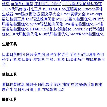
信息
存储单位换算
正则表达式测试
JSON格式化解析与验证
JSON代码修改对比工具
JS/HTML/CSS压缩美化
Unicode字体
生成器
html链接提取器
颜文字大全
Emoji表情大全
JavaScript
语法检测工具
ES6语法检测优化
MySQL语句检测优化
PHP代
码语法检测优化
python语法检测优化
Java语法检测优化
Go语
言语法检测优化
HTML/CSS语法检测优化
Shell/Bash代码检测
优化
C#代码检测优化
Rust代码检测优化
Swift/Kotlin检测优化
生活工具
日出日落时间
经纬度查询
台湾车牌选号
车牌号码归属地查询
科学计算器
日期计差算器
年龄计算器
LED跑马灯
在线屏幕尺
子
随机工具
随机抽签转盘
掷骰子
随机数字
随机抽签
在线掷硬币
随机排
序产生器
随机分组工具
在线随机点名
民俗工具