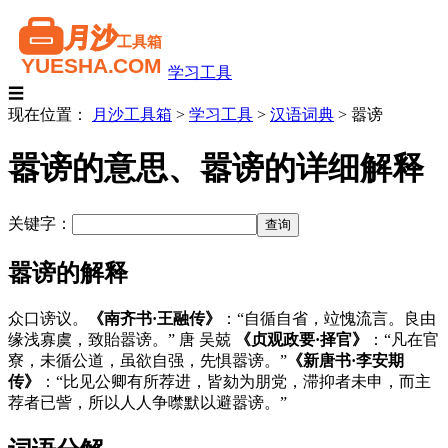
学习工具
☰
现在位置：
月沙工具箱
>
学习工具
>
汉语词典
>
嚣谤
嚣谤的意思、嚣谤的详细解释
关键字：
嚣谤的解释
众口谤议。
《南齐书·王融传》
：“自循自省，竝愧流言。良由
缘浅寡虞，致貽嚣谤。” 唐 吴兢
《贞观政要·择官》
：“凡在官
寮，未循公道，虽欲自强，先惧嚣谤。”
《新唐书·李安期
传》
：“比见公卿有所荐进，皆劾为朋党，滞抑者未申，而主
荐者已訾，所以人人争噤默以避嚣谤。”