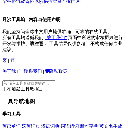
柴林
侪流
钗鸾
侪伦
侪侣
拆卖
虿芒
拆忙月
ℹ️
月沙工具箱 | 内容与使用声明
我们坚持为全球中文用户提供准确、可靠的在线工具。
所有工具均遵循我们
“关于我们”
页面中所述的审核原则进行
开发与维护。
请注意：
工具结果仅供参考，不构成任何专业
建议。
繁
|
简
关于我们
|
联系我们
|
🛡️隐私政策
正在加载工具数据...
工具导航地图
学习工具
英语单词
汉英词典
汉语词典
词语组词
新华字典
英文名生成