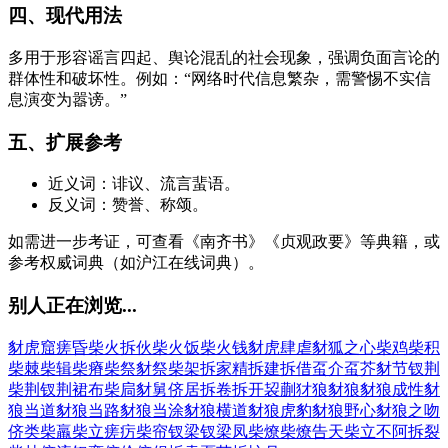
四、现代用法
多用于形容谣言四起、舆论混乱的社会现象，强调负面言论的
群体性和破坏性。例如：“网络时代信息繁杂，需警惕不实信
息演变为嚣谤。”
五、扩展参考
近义词：诽议、流言蜚语。
反义词：赞誉、称颂。
如需进一步考证，可查看《南齐书》《贞观政要》等典籍，或
参考权威词典（如沪江在线词典）。
别人正在浏览...
豺虎窟
瘥昏
柴火
拆伙
柴火饭
柴火钱
豺虎肆虐
豺狐之心
柴鸡
柴积
柴棘
柴辑
柴瘠
柴祭
豺祭
柴架
拆家精
拆建
拆借
虿介
虿芥
豺节
钗荆
柴荆
钗荆裙布
柴扃
豺舅
侪居
拆卷
拆开
袃蒯
犲狼
豺狼
豺狼成性
豺
狼当道
豺狼当路
豺狼当涂
豺狼横道
豺狼虎豹
豺狼野心
豺狼之吻
侪类
柴羸
柴立
瘥疠
柴帘
钗梁
钗梁凤
柴燎
柴燎告天
柴立不阿
拆裂