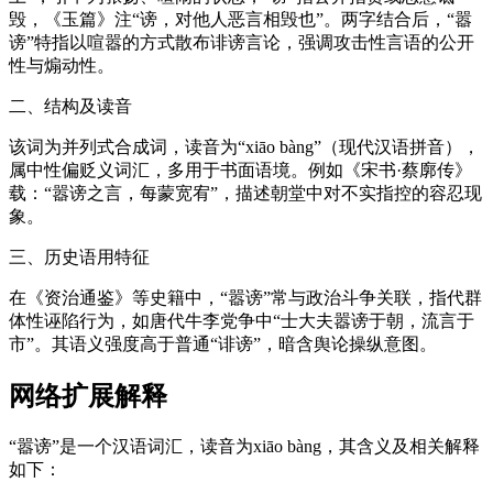
毁，《玉篇》注“谤，对他人恶言相毁也”。两字结合后，“嚣
谤”特指以喧嚣的方式散布诽谤言论，强调攻击性言语的公开
性与煽动性。
二、结构及读音
该词为并列式合成词，读音为“xiāo bàng”（现代汉语拼音），
属中性偏贬义词汇，多用于书面语境。例如《宋书·蔡廓传》
载：“嚣谤之言，每蒙宽宥”，描述朝堂中对不实指控的容忍现
象。
三、历史语用特征
在《资治通鉴》等史籍中，“嚣谤”常与政治斗争关联，指代群
体性诬陷行为，如唐代牛李党争中“士大夫嚣谤于朝，流言于
市”。其语义强度高于普通“诽谤”，暗含舆论操纵意图。
网络扩展解释
“嚣谤”是一个汉语词汇，读音为xiāo bàng，其含义及相关解释
如下：