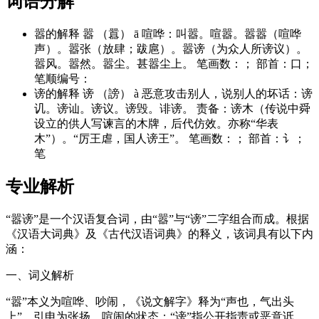
词语分解
嚣的解释 嚣 （囂） ā 喧哗：叫嚣。喧嚣。嚣嚣（喧哗
声）。嚣张（放肆；跋扈）。嚣谤（为众人所谤议）。
嚣风。嚣然。嚣尘。甚嚣尘上。 笔画数：； 部首：口；
笔顺编号：
谤的解释 谤 （謗） à 恶意攻击别人，说别人的坏话：谤
讥。谤讪。谤议。谤毁。诽谤。 责备：谤木（传说中舜
设立的供人写谏言的木牌，后代仿效。亦称“华表
木”）。“厉王虐，国人谤王”。 笔画数：； 部首：讠；
笔
专业解析
“嚣谤”是一个汉语复合词，由“嚣”与“谤”二字组合而成。根据
《汉语大词典》及《古代汉语词典》的释义，该词具有以下内
涵：
一、词义解析
“嚣”本义为喧哗、吵闹，《说文解字》释为“声也，气出头
上”，引申为张扬、喧闹的状态；“谤”指公开指责或恶意诋