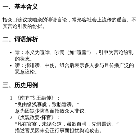
一、基本含义
指众口谤议或嘈杂的诽谤言论，常形容社会上流传的谣言、不
实言论引发的纷扰。
二、词语解析
嚣：本义为喧哗、吵闹（如“喧嚣”），引申为言论纷乱
的状态。
谤：指诽谤、中伤。组合后表示多人参与且传播广泛的
恶意议论。
三、历史用例
《南齐书·王融传》：
“良由缘浅寡虞，致貽嚣谤。”
意为因缺少防备而招致众人非议。
《贞观政要·择官》：
“凡在官寮，未循公道，虽欲自强，先惧嚣谤。”
描述官员因未公正行事而担忧舆论攻击。