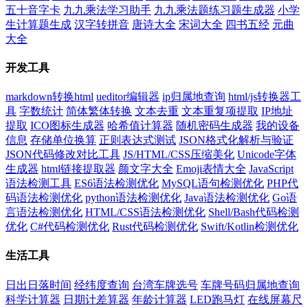
五十音字卡
九九乘法学习助手
九九乘法题练习题生成器
小学
生计算题生成
汉字转拼音
唐诗大全
宋词大全
四书五经
元曲
大全
开发工具
markdown转换html
ueditor编辑器
ip归属地查询
html/js转换器工
具
字数统计
简体繁体转换
文本去重
文本重复项提取
IP地址
提取
ICO图标生成器
哈希值计算器
随机密码生成器
我的设备
信息
存储单位换算
正则表达式测试
JSON格式化解析与验证
JSON代码修改对比工具
JS/HTML/CSS压缩美化
Unicode字体
生成器
html链接提取器
颜文字大全
Emoji表情大全
JavaScript
语法检测工具
ES6语法检测优化
MySQL语句检测优化
PHP代
码语法检测优化
python语法检测优化
Java语法检测优化
Go语
言语法检测优化
HTML/CSS语法检测优化
Shell/Bash代码检测
优化
C#代码检测优化
Rust代码检测优化
Swift/Kotlin检测优化
生活工具
日出日落时间
经纬度查询
台湾车牌选号
车牌号码归属地查询
科学计算器
日期计差算器
年龄计算器
LED跑马灯
在线屏幕尺