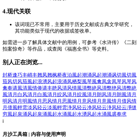
4.现代关联
该词现已不常用，主要用于历史文献或古典文学研究，
其功能类似于现代的收据或签收单。
如需进一步了解具体文献中的用例，可参考《水浒传》《二刻
拍案惊奇》等作品，或查阅《福惠全书》等史料。
别人正在浏览...
封桥
逢巧
丰峭
丰翘
凤翘
枫桥夜泊
風起潮涌
风起潮涌
讽切
風切
風
茄
风切
风茄
風起浪湧
风起浪涌
凤栖梨
風琴
風禽
凤衾
凤琴
风琴
风
禽
奉请
風清
風情
俸请
丰靘
风清
风情
風清弊絶
风清弊绝
风清弊絶
風清月白
风清月白
風清月皎
风清月皎
風清月朗
风清月朗
風清月
明
风清月明
風情月思
风情月思
風情月意
风情月意
風情月債
风情
月债
風輕雲淡
风轻云淡
風輕雲浄
风轻云净
风轻云浄
风轻云凈
缝
穷
風起泉涌
风起泉涌
風起水涌
風起水湧
风起水涌
風裘
奉求
ℹ️
月沙工具箱 | 内容与使用声明