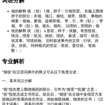
词语分解
领的解释 领 （領） ǐ 颈，脖子：引领而望。 衣服上围绕
脖子的部分：衣领。领口。领结。领带。领章。 事物的
纲要：领袖。要领。提纲挈领。 带，引，率（刬 ）：带
领。率（刬 ）领。领头。领衔。 治理的，管辖的：领
状的解释 状 （狀） à 形容，样子：状貌。奇形怪状。
情况，情形：状况。病状。现状。 叙述，描写：状语。
状其事。写情状物。 旧时叙述事件的文辞：行状。诉
状。供状。 特种格式的凭证：奖状。委任状。 笔画
数：；
专业解析
“领状”在汉语词典中的释义可从以下角度分述：
一、基本词义分解
“领”指衣襟上围绕颈部的部分，引申为“接受”“统属”之意；
“状”指形态或文书凭证。组合后，“领状”在古籍中多指官方发
放物品时签署的收讫凭证，例如领取钱粮、物资的文书（《汉
语大词典》，商务印书馆，2023年修订版）。