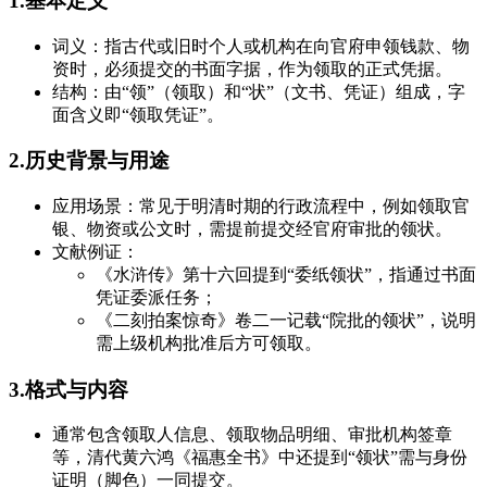
1.基本定义
词义：指古代或旧时个人或机构在向官府申领钱款、物
资时，必须提交的书面字据，作为领取的正式凭据。
结构：由“领”（领取）和“状”（文书、凭证）组成，字
面含义即“领取凭证”。
2.历史背景与用途
应用场景：常见于明清时期的行政流程中，例如领取官
银、物资或公文时，需提前提交经官府审批的领状。
文献例证：
《水浒传》第十六回提到“委纸领状”，指通过书面
凭证委派任务；
《二刻拍案惊奇》卷二一记载“院批的领状”，说明
需上级机构批准后方可领取。
3.格式与内容
通常包含领取人信息、领取物品明细、审批机构签章
等，清代黄六鸿《福惠全书》中还提到“领状”需与身份
证明（脚色）一同提交。