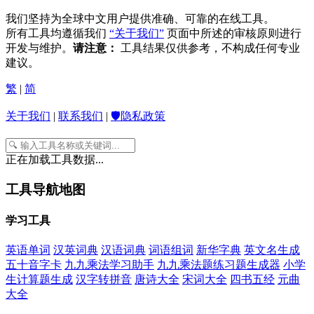
我们坚持为全球中文用户提供准确、可靠的在线工具。
所有工具均遵循我们
“关于我们”
页面中所述的审核原则进行
开发与维护。
请注意：
工具结果仅供参考，不构成任何专业
建议。
繁
|
简
关于我们
|
联系我们
|
🛡️隐私政策
正在加载工具数据...
工具导航地图
学习工具
英语单词
汉英词典
汉语词典
词语组词
新华字典
英文名生成
五十音字卡
九九乘法学习助手
九九乘法题练习题生成器
小学
生计算题生成
汉字转拼音
唐诗大全
宋词大全
四书五经
元曲
大全