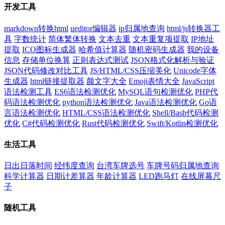
开发工具
markdown转换html
ueditor编辑器
ip归属地查询
html/js转换器工
具
字数统计
简体繁体转换
文本去重
文本重复项提取
IP地址
提取
ICO图标生成器
哈希值计算器
随机密码生成器
我的设备
信息
存储单位换算
正则表达式测试
JSON格式化解析与验证
JSON代码修改对比工具
JS/HTML/CSS压缩美化
Unicode字体
生成器
html链接提取器
颜文字大全
Emoji表情大全
JavaScript
语法检测工具
ES6语法检测优化
MySQL语句检测优化
PHP代
码语法检测优化
python语法检测优化
Java语法检测优化
Go语
言语法检测优化
HTML/CSS语法检测优化
Shell/Bash代码检测
优化
C#代码检测优化
Rust代码检测优化
Swift/Kotlin检测优化
生活工具
日出日落时间
经纬度查询
台湾车牌选号
车牌号码归属地查询
科学计算器
日期计差算器
年龄计算器
LED跑马灯
在线屏幕尺
子
随机工具