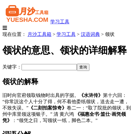
学习工具
☰
现在位置：
月沙工具箱
>
学习工具
>
汉语词典
>
领状
领状的意思、领状的详细解释
关键字：
领状的解释
旧时向官府领取钱物时出具的字据。
《水浒传》
第十六回：
“你常説这个人十分了得，何不着他委纸领状，送去走一遭，
不致失误。”
《二刻拍案惊奇》
卷二一：“取了院批的领状，到
州中库里领这项银子。” 清 黄六鸿
《福惠全书·筮仕·画凭领
凭》
：“领凭之日，写领状一纸，脚色二本。”