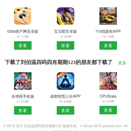
0359房产网安卓版
宝贝呢安卓版
710找股权APP
57.11MB
16.20MB
78.13MB
查看
查看
查看
下载了刘伯温四码四肖期期123的朋友都下载了
更多
名律苑手机版
成都智慧人社APP
CPUStats
34.53MB
21.51MB
85.99MB
查看
查看
查看
© 2010 至今 刘伯温四码四肖期期123 版权所有。© Since 2010 yuesha.com. All