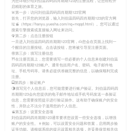
为您详细介绍
刘伯温四码四肖期期123
的注册流程，让您轻松开
启精彩的体育之旅。
🚨第一步：访问刘伯温四码四肖期期123官网
首先，打开您的浏览器，输入
刘伯温四码四肖期期123
的官方网
址🚡（https://hanyu.yuesha.com/nq+rnqqd.html）。您可以通过
搜索引擎搜索或直接输入网址来访问。
🦚第二步：点击注册按钮
一旦进入
刘伯温四码四肖期期123
官网，🙍您会在页面上找到一
个醒目的注册按钮。点击该按钮，您将被引导至注册页面。
🉐第三步：填写注册信息
⛩在注册页面上，您需要填写一些必要的个人信息来创建
刘伯温
四码四肖期期123
账户。通常包括用户名、密码、电子邮件地
址、手机号码等。请务必提供准确完整的信息，以确保顺利完成
注册。
🚍第四步：验证账户
🌗填写完个人信息后，您可能需要进行账户验证。
刘伯温四码四
肖期期123
会向您提供的电子邮件地址或手机号码发送一条验证
信息，您需要按照提示进行验证操作。这有助于确保账户的安全
性，并防止不法分子滥用您的个人信息。
🚡第五步：设置安全选项
刘伯温四码四肖期期123
通常要求您设置一些安全选项，以增强
账户的安全性。🍷例如，可以设置安全问题和答案，启用两步验
证等功能。请根据系统的提示设置相关选项，并妥善保管相关信