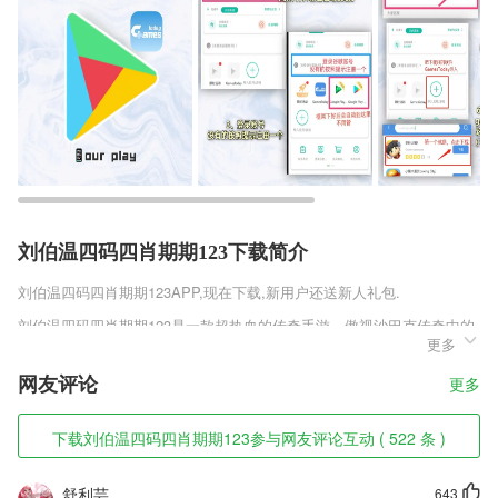
刘伯温四码四肖期期123下载简介
刘伯温四码四肖期期123
APP,现在下载,新用户还送新人礼包.
刘伯温四码四肖期期123是一款超热血的传奇手游，傲视沙巴克传奇中的
更多
画面非常的逼真，给人一种身临其境的感觉，在这里将会进行许多的冒险
挑战，和许多的兄弟们一同进行热血的沙巴克攻沙挑战，不断的完成各种
网友评论
更多
任务来提升自己的实力。
刘伯温四码四肖期期123软件特色
下载刘伯温四码四肖期期123参与网友评论互动 ( 522 条 )
1,通过互联网技术和数据，重构服装商业中的厂、批、零、消费者的传统
渠道。
舒利芸
643