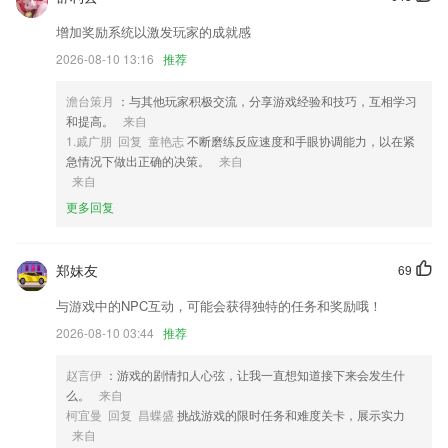
2,任务指派，实践才是硬道理；
增加奖励系统以激发玩家的成就感
3,艺术滤镜：专业滤镜库，各种精美滤镜效果一键美化！
2026-08-10 13:16
推荐
4,提供专项附加扣除信息填报，可选择填报子女教育，继续教育，大病医
疗，住房贷款利息，住房租金，赡养老人等专项附加扣除；
澹台策月
：与其他玩家积极交流，分享游戏经验和技巧，互相学习
和提高。
来自
5,日语实用5000词app新闻出版知识在线平台东吴阅读手机版(苏大出版)
1.戚广朋 回复 童艳志
不断磨练反应速度和手眼协调能力，以在紧
雅思听力词汇28天突破软件韩语初学者一本通电子书马上开口说英语软
急情况下做出正确的决策。
来自
件徐汇汇课软件英语cet词汇手册软件花梨阅读电子书官方版高中文言文
来自
全解软件小学英语阅读周计划手机版英语口语900句最新版国韵承传app
更多回复
花梨日语app徐汇汇课苹果版
6,知识文档：团队知识快速上传共享、聚焦沉淀；
郑妹友
刘伯温四码四肖期期123软件优势
69
与游戏中的NPC互动，可能会获得独特的任务和奖励哦！
1.每天为孩子推送学习任务，并通过奖励机制提高孩子学习热情，培养坚
持、专注的学习习惯。
2026-08-10 03:44
推荐
2.激发学习潜在兴趣
赵言伊
：游戏的剧情扣人心弦，让我一直想知道接下来会发生什
3.我们今天的少先队员是新时代的未来和希望，实现民族的伟大复兴的接
么。
来自
力棒将传到我们这一代少先队员手中。
柯宜曼 回复 昌蝶盛
挑战游戏的限时任务和难度关卡，展示实力
来自
4.依托大数据分析和智能推送技术，针对学生量身定制培训内容，并根据