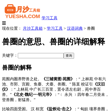
学习工具
☰
现在位置：
月沙工具箱
>
学习工具
>
汉语词典
>
兽圈
兽圈的意思、兽圈的详细解释
关键字：
兽圈的解释
苑囿内圏养野兽之处。
《三辅黄图·苑囿》
：“ 上林苑 中有六
池、市郭、宫殿、鱼臺、犬臺、兽圈。” 陈直 校证引
《汉旧
仪》
：“ 上林苑 中广长三百里，置令丞左右尉，苑中养百
兽。”
《北史·魏纪一·明元帝》
：“﹝ 永兴 ﹞四年春二月癸未，
登兽圈，射猛兽。”
比喻四面受困。 汉 桓宽
《盐铁论·击之》
：“ 匈奴 壤界兽圈，