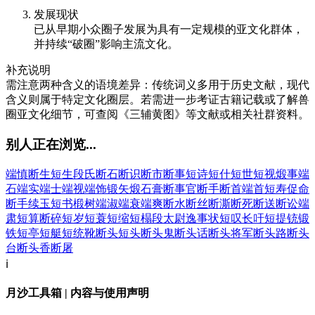
发展现状
已从早期小众圈子发展为具有一定规模的亚文化群体，
并持续“破圈”影响主流文化。
补充说明
需注意两种含义的语境差异：传统词义多用于历史文献，现代
含义则属于特定文化圈层。若需进一步考证古籍记载或了解兽
圈亚文化细节，可查阅《三辅黄图》等文献或相关社群资料。
别人正在浏览...
端慎
断生
短生
段氏
断石
断识
断市
断事
短诗
短什
短世
短视
煅事
端
石
端实
端士
端视
端饰
锻矢
煅石膏
断事官
断手
断首
端首
短寿促命
断手续玉
短书
椴树
端淑
端衰
端爽
断水
断丝
断澌
断死
断送
断讼
端
肃
短算
断碎
短岁
短蓑
短缩
短榻
段太尉逸事状
短叹长吁
短提铳
锻
铁
短亭
短艇
短统靴
断头
短头
断头鬼
断头话
断头将军
断头路
断头
台
断头香
断屠
ℹ️
月沙工具箱 | 内容与使用声明