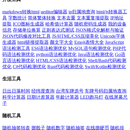
markdown转换html
ueditor编辑器
ip归属地查询
html/js转换器工
具
字数统计
简体繁体转换
文本去重
文本重复项提取
IP地址
提取
ICO图标生成器
哈希值计算器
随机密码生成器
我的设备
信息
存储单位换算
正则表达式测试
JSON格式化解析与验证
JSON代码修改对比工具
JS/HTML/CSS压缩美化
Unicode字体
生成器
html链接提取器
颜文字大全
Emoji表情大全
JavaScript
语法检测工具
ES6语法检测优化
MySQL语句检测优化
PHP代
码语法检测优化
python语法检测优化
Java语法检测优化
Go语
言语法检测优化
HTML/CSS语法检测优化
Shell/Bash代码检测
优化
C#代码检测优化
Rust代码检测优化
Swift/Kotlin检测优化
生活工具
日出日落时间
经纬度查询
台湾车牌选号
车牌号码归属地查询
科学计算器
日期计差算器
年龄计算器
LED跑马灯
在线屏幕尺
子
随机工具
随机抽签转盘
掷骰子
随机数字
随机抽签
在线掷硬币
随机排