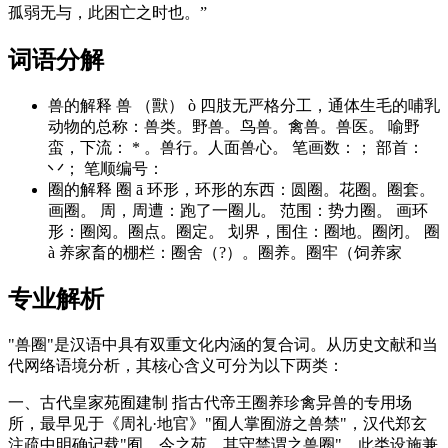
孤弱无与，此困亡之时也。”
词语分解
兽的解释 兽 （獸） ò 四肢无严格分工，通体生毛的哺乳
动物的总称：兽类。野兽。鸟兽。禽兽。兽医。 喻野
蛮，下流： * 。兽行。人面兽心。 笔画数：； 部首：
丷； 笔顺编号：
圈的解释 圈 ā 环形，环形的东西：圆圈。花圈。圈套。
画圈。 周，周遭：跑了一圈儿。 范围：势力圈。 画环
形：圈阅。圈点。圈定。 划界，围住：圈地。圈闭。 圈
à 养家畜的棚栏：圈舍（?）。圈养。圈牢（饲养家
专业解析
"兽圈"是汉语中具有双重文化内涵的复合词。从历史文献和当
代网络语境分析，其核心含义可分为以下两类：
一、古代皇家苑囿建制 指古代帝王圈养珍禽异兽的专用场
所，最早见于《周礼·地官》"囿人掌囿游之兽禁"，汉代郑玄
注疏中明确记载"囿，今之苑。其守禁谓之兽圈"。此类设施兼