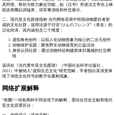
具狩猎、祭祀与权力象征功能，如《汉书》所述汉文帝在上林
苑设兽圈以训猛兽，供军事演练和外交展示。
二、现代亚文化群体指称 当代网络语境中特指动物爱好者形
成的文化社群，该用法源于日语"けものフレンズ"（兽友）的
汉化转译。其内涵包含三个维度：
虚拟角色创作：以拟人化动物形象为核心的二次元创作
动物保护实践：聚焦野生动物保育的公益活动
身份认同社群：通过动物特征构建群体归属感的社交网
络
该词在《当代青年亚文化图谱》（中国社会科学出版社，
2021）中被纳入"虚拟生态文化"研究范畴，学者指出其演变体
现了传统文化符号的数字化重构现象。
网络扩展解释
“兽圈”一词有两种不同语境下的解释，需结合历史文献和现代
亚文化背景区分：
一、传统词义（历史文献）