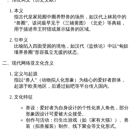
本义
指古代皇家苑囿中圈养野兽的场所，如汉代上林苑中的
“兽圈”。该词最早见于《三辅黄图》《北史》等典籍，
用于描述帝王狩猎或展示猛兽的区域。
引申义
比喻陷入四面受困的境地，如汉代《盐铁论》中以“匈奴
壤界兽圈”形容孤立无援的状态。
二、现代网络亚文化含义
定义与起源
指以“兽人”（动物拟人化形象）为核心的爱好者群体，
起源于欧美地区，后通过贴吧等平台传入国内。
文化特征
兽设：爱好者为自身设计的个性化兽人角色，部分
形象因设计可爱被大众接受。
创作与活动：衍生出游戏（如《家有大猫》）、兽
装（拟兽服装）制作、线下聚会等文化形式。