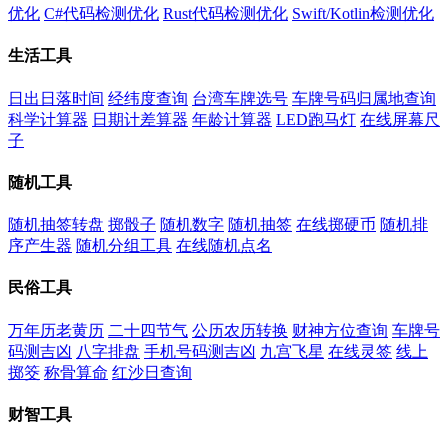
优化
C#代码检测优化
Rust代码检测优化
Swift/Kotlin检测优化
生活工具
日出日落时间
经纬度查询
台湾车牌选号
车牌号码归属地查询
科学计算器
日期计差算器
年龄计算器
LED跑马灯
在线屏幕尺
子
随机工具
随机抽签转盘
掷骰子
随机数字
随机抽签
在线掷硬币
随机排
序产生器
随机分组工具
在线随机点名
民俗工具
万年历老黄历
二十四节气
公历农历转换
财神方位查询
车牌号
码测吉凶
八字排盘
手机号码测吉凶
九宫飞星
在线灵签
线上
掷筊
称骨算命
红沙日查询
财智工具