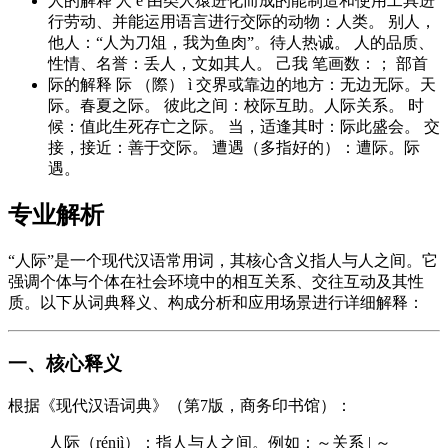
人的解释 人 é 由类人猿进化而成的能制造和使用工具进
行劳动、并能运用语言进行交际的动物：人类。 别人，
他人：“人为刀俎，我为鱼肉”。待人热诚。 人的品质、
性情、名誉：丢人，文如其人。 己我 笔画数：； 部首
际的解释 际 （際） ì 交界或靠边的地方：无边无际。天
际。春夏之际。 彼此之间：校际互助。人际关系。 时
候：值此生死存亡之际。 当，适逢其时：际此盛会。 交
接，接近：善于交际。 遭遇（多指好的）：遭际。际
遇。
专业解析
“人际”是一个现代汉语常用词，其核心含义指人与人之间。它
强调个体与个体在社会环境中的相互关系、交往互动及其性
质。以下从词典释义、构成分析和应用场景进行详细解释：
一、核心释义
根据《现代汉语词典》（第7版，商务印书馆）：
人际（rénjì）：指人与人之间。例如：～关系 | ～