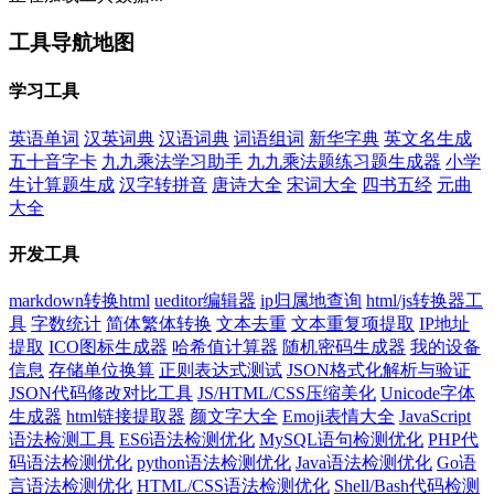
工具导航地图
学习工具
英语单词
汉英词典
汉语词典
词语组词
新华字典
英文名生成
五十音字卡
九九乘法学习助手
九九乘法题练习题生成器
小学
生计算题生成
汉字转拼音
唐诗大全
宋词大全
四书五经
元曲
大全
开发工具
markdown转换html
ueditor编辑器
ip归属地查询
html/js转换器工
具
字数统计
简体繁体转换
文本去重
文本重复项提取
IP地址
提取
ICO图标生成器
哈希值计算器
随机密码生成器
我的设备
信息
存储单位换算
正则表达式测试
JSON格式化解析与验证
JSON代码修改对比工具
JS/HTML/CSS压缩美化
Unicode字体
生成器
html链接提取器
颜文字大全
Emoji表情大全
JavaScript
语法检测工具
ES6语法检测优化
MySQL语句检测优化
PHP代
码语法检测优化
python语法检测优化
Java语法检测优化
Go语
言语法检测优化
HTML/CSS语法检测优化
Shell/Bash代码检测