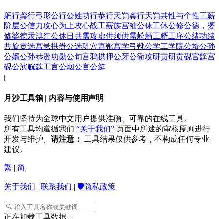
躬行
龚行
弓形
公行
公姓
功行
恭行天罚
龚行天罚
共性与个性
工薪
阶层
公信力
攻心为上
攻心战
工薪族
宫袖
公休
工休
公修公德，婆
修婆德
汞溴红
公休日
共需
攻虚
供须
供需
蚣蝑
工糈
工序
公绪
功绪
共旋
贡选
宫悬
拱券
公选
巩穴
宫靴
宫学
弓靴
公学
工学院
公壻公孙
公婿公孙
恭逊
功勋
公旬
宫鸦
拱押
公牙
公衙
攻研
贡研
贡砚
宫筵
宫
砚
公演
觥筵
工言
公烟
公言
公筵
ℹ️
月沙工具箱 | 内容与使用声明
我们坚持为全球中文用户提供准确、可靠的在线工具。
所有工具均遵循我们
“关于我们”
页面中所述的审核原则进行
开发与维护。
请注意：
工具结果仅供参考，不构成任何专业
建议。
繁
|
简
关于我们
|
联系我们
|
🛡️隐私政策
正在加载工具数据...