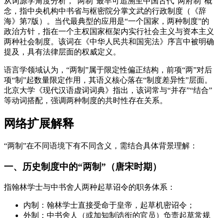
从词源学角度分析，“两制”最早可追溯至中国古代“两府制”概
念，指中央机构中书省与枢密院分掌文武的行政制度（《辞
海》第7版）。当代最典型的应用是“一个国家，两种制度”的
政治方针，指在一个主权国家框架内实行社会主义与资本主义
两种社会制度。该词在《中华人民共和国宪法》序言中被明确
提及，具有法律层面的权威定义。
语言学领域认为，“两制”属于限定性偏正结构，前项“两”对后
项“制”起数量限定作用，其语义核心落在“制度差异性”层面。
北京大学《现代汉语虚词词典》指出，该词常与“并存”“结合”
等动词搭配，强调两种制度的共时性存在关系。
网络扩展解释
“两制”在不同语境下有不同含义，需结合具体背景理解：
一、历史制度中的“两制”（唐宋时期）
指翰林学士与中书舍人两种起草诏令的职务体系：
内制：翰林学士直接受命于皇帝，起草机密诏令；
外制：中书舍人（或加知制诰衔的官员）负责起草常规