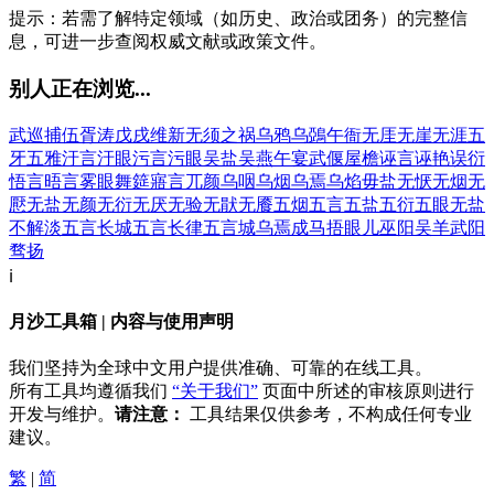
提示：若需了解特定领域（如历史、政治或团务）的完整信
息，可进一步查阅权威文献或政策文件。
别人正在浏览...
武巡捕
伍胥涛
戊戌维新
无须之祸
乌鸦
乌鵶
午衙
无厓
无崖
无涯
五
牙
五雅
汙言
汙眼
污言
污眼
吴盐
吴燕
午宴
武偃
屋檐
诬言
诬艳
误衍
悟言
晤言
雾眼
舞筵
寤言
兀颜
乌咽
乌烟
乌焉
乌焰
毋盐
无恹
无烟
无
懕
无盐
无颜
无衍
无厌
无验
无猒
无餍
五烟
五言
五盐
五衍
五眼
无盐
不解淡
五言长城
五言长律
五言城
乌焉成马
捂眼儿
巫阳
吴羊
武阳
骛扬
ℹ️
月沙工具箱 | 内容与使用声明
我们坚持为全球中文用户提供准确、可靠的在线工具。
所有工具均遵循我们
“关于我们”
页面中所述的审核原则进行
开发与维护。
请注意：
工具结果仅供参考，不构成任何专业
建议。
繁
|
简