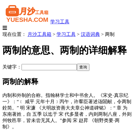
学习工具
☰
现在位置：
月沙工具箱
>
学习工具
>
汉语词典
>
两制
两制的意思、两制的详细解释
关键字：
两制的解释
内制和外制的合称。指翰林学士和中书舍人。《宋史·真宗纪
一》：“﹝ 咸平 元年十月﹞丙午，许羣臣著述诣閤献，令两制
銓简。” 明 宋濂 《大明故资善大夫章公神道碑铭》：“ 章 为
东南著姓，自 五季 以迄于 宋 代多显者，内则两制八座，外则
州牧邑宰，皆未尝无其人。”参阅 宋 赵昇 《朝野类要·两
制》。