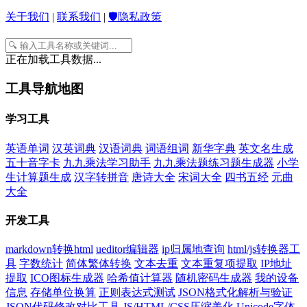
关于我们
|
联系我们
|
🛡️隐私政策
正在加载工具数据...
工具导航地图
学习工具
英语单词
汉英词典
汉语词典
词语组词
新华字典
英文名生成
五十音字卡
九九乘法学习助手
九九乘法题练习题生成器
小学
生计算题生成
汉字转拼音
唐诗大全
宋词大全
四书五经
元曲
大全
开发工具
markdown转换html
ueditor编辑器
ip归属地查询
html/js转换器工
具
字数统计
简体繁体转换
文本去重
文本重复项提取
IP地址
提取
ICO图标生成器
哈希值计算器
随机密码生成器
我的设备
信息
存储单位换算
正则表达式测试
JSON格式化解析与验证
JSON代码修改对比工具
JS/HTML/CSS压缩美化
Unicode字体