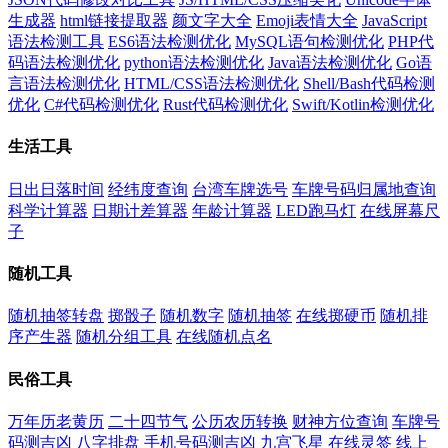
生成器
html链接提取器
颜文字大全
Emoji表情大全
JavaScript
语法检测工具
ES6语法检测优化
MySQL语句检测优化
PHP代
码语法检测优化
python语法检测优化
Java语法检测优化
Go语
言语法检测优化
HTML/CSS语法检测优化
Shell/Bash代码检测
优化
C#代码检测优化
Rust代码检测优化
Swift/Kotlin检测优化
生活工具
日出日落时间
经纬度查询
台湾车牌选号
车牌号码归属地查询
科学计算器
日期计差算器
年龄计算器
LED跑马灯
在线屏幕尺
子
随机工具
随机抽签转盘
掷骰子
随机数字
随机抽签
在线掷硬币
随机排
序产生器
随机分组工具
在线随机点名
民俗工具
万年历老黄历
二十四节气
公历农历转换
财神方位查询
车牌号
码测吉凶
八字排盘
手机号码测吉凶
九宫飞星
在线灵签
线上