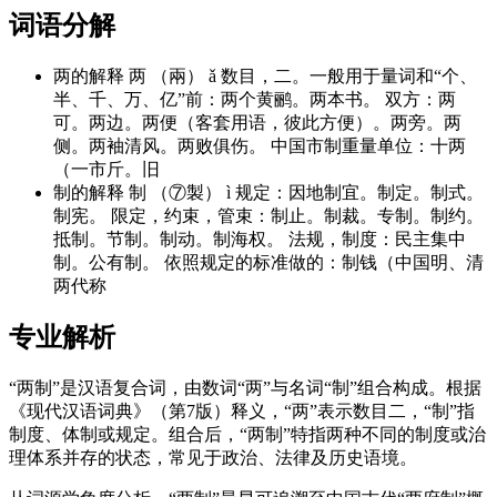
词语分解
两的解释 两 （兩） ǎ 数目，二。一般用于量词和“个、
半、千、万、亿”前：两个黄鹂。两本书。 双方：两
可。两边。两便（客套用语，彼此方便）。两旁。两
侧。两袖清风。两败俱伤。 中国市制重量单位：十两
（一市斤。旧
制的解释 制 （⑦製） ì 规定：因地制宜。制定。制式。
制宪。 限定，约束，管束：制止。制裁。专制。制约。
抵制。节制。制动。制海权。 法规，制度：民主集中
制。公有制。 依照规定的标准做的：制钱（中国明、清
两代称
专业解析
“两制”是汉语复合词，由数词“两”与名词“制”组合构成。根据
《现代汉语词典》（第7版）释义，“两”表示数目二，“制”指
制度、体制或规定。组合后，“两制”特指两种不同的制度或治
理体系并存的状态，常见于政治、法律及历史语境。