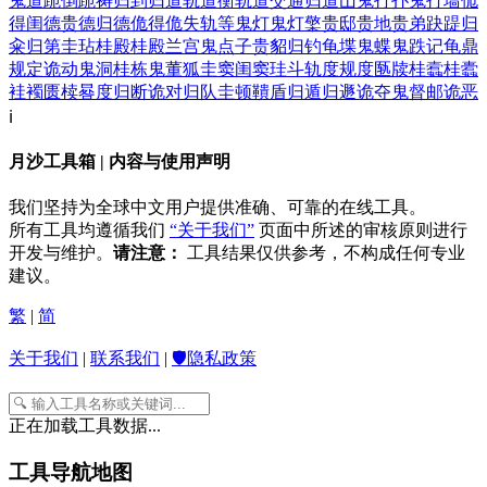
鬼道
跪倒
跪祷
归到
归道
轨道衡
轨道交通
归道山
鬼打扑
鬼打墙
佹
得
闺德
贵德
归德
佹得佹失
轨等
鬼灯
鬼灯檠
贵邸
贵地
贵弟
趹踶
归
籴
归第
圭玷
桂殿
桂殿兰宫
鬼点子
贵貂
归钓
龟堞
鬼蝶
鬼跌记
龟鼎
规定
诡动
鬼洞
桂栋
鬼董狐
圭窦
闺窦
珪斗
轨度
规度
匦牍
桂蠧
桂蠹
袿襡
匮椟
晷度
归断
诡对
归队
圭顿
鞼盾
归遁
归遯
诡夺
鬼督邮
诡恶
ℹ️
月沙工具箱 | 内容与使用声明
我们坚持为全球中文用户提供准确、可靠的在线工具。
所有工具均遵循我们
“关于我们”
页面中所述的审核原则进行
开发与维护。
请注意：
工具结果仅供参考，不构成任何专业
建议。
繁
|
简
关于我们
|
联系我们
|
🛡️隐私政策
正在加载工具数据...
工具导航地图