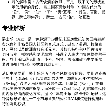
爵的解释 爵 é 古代饮酒的器皿，三足，以不同的形状显
示使用者的身份。 君主国家贵族封号（中国古代分为
“公”、“侯”、“伯”、“子”、“男”五等）：爵位。官爵。爵
禄（爵位和俸禄）。爵士。 古同“雀”。 笔画数
专业解析
爵士乐（Jazz）是一种起源于19世纪末至20世纪初美国南部新
奥尔良的非裔美国人社区的音乐形式，融合了蓝调、拉格泰
姆、灵歌以及欧洲古典音乐元素。其核心特征包括即兴演奏、
切分节奏、摇摆感和复调结构，强调个人表达与集体协作的平
衡。爵士乐以萨克斯管、小号、钢琴、贝斯和鼓为主要乐器，
通过“呼叫与回应”模式展现对话性。
从历史发展看，爵士乐经历了多个风格演变阶段。早期迪克西
兰爵士（Dixieland）以集体即兴为主，20世纪30年代摇摆乐
（Swing）通过大乐队编制风靡全球。比博普（Bebop）在40
年代突破传统和声框架，而冷爵士（Cool Jazz）则在50年代转
向内敛抒情的表达方式。据《牛津爵士乐百科全书》记载，这
种音乐形式通过十二小节布鲁斯结构和II-V-I和弦进行构建独
特的听觉标识。