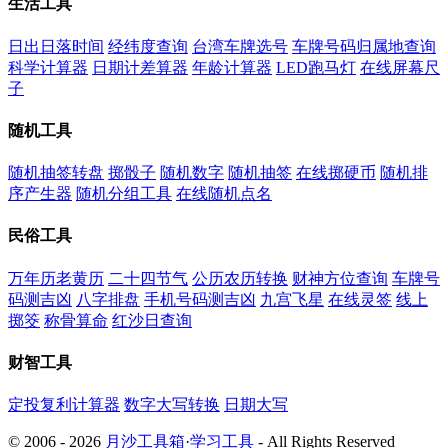
生活工具
日出日落时间
经纬度查询
台湾车牌选号
车牌号码归属地查询
科学计算器
日期计差算器
年龄计算器
LED跑马灯
在线屏幕尺
子
随机工具
随机抽签转盘
掷骰子
随机数字
随机抽签
在线掷硬币
随机排
序产生器
随机分组工具
在线随机点名
民俗工具
万年历老黄历
二十四节气
公历农历转换
财神方位查询
车牌号
码测吉凶
八字排盘
手机号码测吉凶
九宫飞星
在线灵签
线上
掷筊
称骨算命
红沙日查询
财智工具
定投复利计算器
数字大写转换
日期大写
© 2006 - 2026
月沙工具箱
·
学习工具
- All Rights Reserved