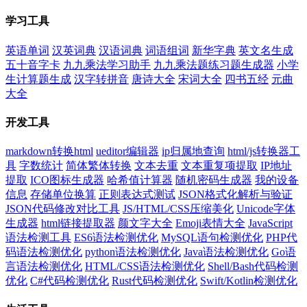
学习工具
英语单词
汉英词典
汉语词典
词语组词
新华字典
英文名生成
五十音字卡
九九乘法学习助手
九九乘法题练习题生成器
小学
生计算题生成
汉字转拼音
唐诗大全
宋词大全
四书五经
元曲
大全
开发工具
markdown转换html
ueditor编辑器
ip归属地查询
html/js转换器工
具
字数统计
简体繁体转换
文本去重
文本重复项提取
IP地址
提取
ICO图标生成器
哈希值计算器
随机密码生成器
我的设备
信息
存储单位换算
正则表达式测试
JSON格式化解析与验证
JSON代码修改对比工具
JS/HTML/CSS压缩美化
Unicode字体
生成器
html链接提取器
颜文字大全
Emoji表情大全
JavaScript
语法检测工具
ES6语法检测优化
MySQL语句检测优化
PHP代
码语法检测优化
python语法检测优化
Java语法检测优化
Go语
言语法检测优化
HTML/CSS语法检测优化
Shell/Bash代码检测
优化
C#代码检测优化
Rust代码检测优化
Swift/Kotlin检测优化