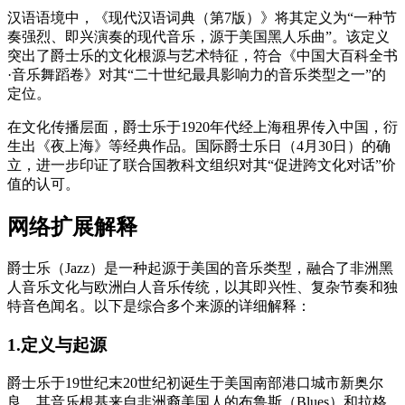
汉语语境中，《现代汉语词典（第7版）》将其定义为“一种节
奏强烈、即兴演奏的现代音乐，源于美国黑人乐曲”。该定义
突出了爵士乐的文化根源与艺术特征，符合《中国大百科全书
·音乐舞蹈卷》对其“二十世纪最具影响力的音乐类型之一”的
定位。
在文化传播层面，爵士乐于1920年代经上海租界传入中国，衍
生出《夜上海》等经典作品。国际爵士乐日（4月30日）的确
立，进一步印证了联合国教科文组织对其“促进跨文化对话”价
值的认可。
网络扩展解释
爵士乐（Jazz）是一种起源于美国的音乐类型，融合了非洲黑
人音乐文化与欧洲白人音乐传统，以其即兴性、复杂节奏和独
特音色闻名。以下是综合多个来源的详细解释：
1.定义与起源
爵士乐于19世纪末20世纪初诞生于美国南部港口城市新奥尔
良，其音乐根基来自非洲裔美国人的布鲁斯（Blues）和拉格