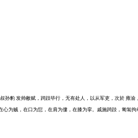
 叔孙豹 发帅敝赋，踦跂毕行，无有处人，以从军吏，次於 雍渝 。
在心为贼，在口为愆，在肩为僂，在膝为挛。戚施踦跂，匍匐拘拳