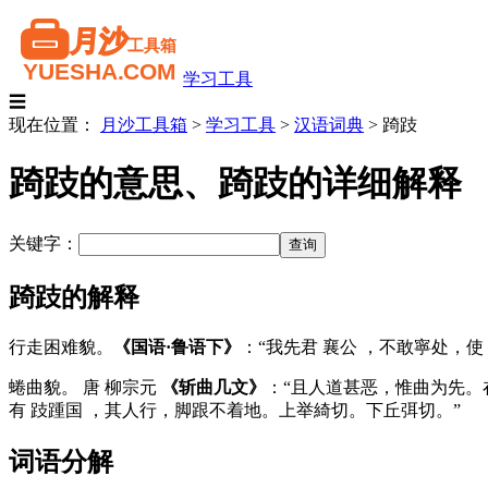
学习工具
☰
现在位置：
月沙工具箱
>
学习工具
>
汉语词典
>
踦跂
踦跂的意思、踦跂的详细解释
关键字：
踦跂的解释
行走困难貌。
《国语·鲁语下》
：“我先君 襄公 ，不敢寧处，使
蜷曲貌。 唐 柳宗元
《斩曲几文》
：“且人道甚恶，惟曲为先。
有 跂踵国 ，其人行，脚跟不着地。上举綺切。下丘弭切。”
词语分解