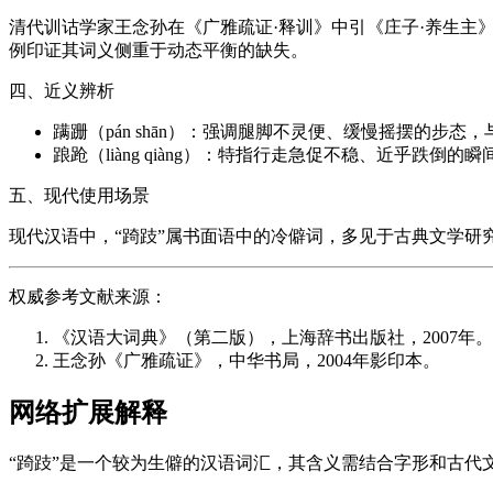
清代训诂学家王念孙在《广雅疏证·释训》中引《庄子·养生主》
例印证其词义侧重于动态平衡的缺失。
四、近义辨析
蹒跚（pán shān）：强调腿脚不灵便、缓慢摇摆的步态
踉跄（liàng qiàng）：特指行走急促不稳、近乎跌倒
五、现代使用场景
现代汉语中，“踦跂”属书面语中的冷僻词，多见于古典文学研
权威参考文献来源：
《汉语大词典》（第二版），上海辞书出版社，2007年。
王念孙《广雅疏证》，中华书局，2004年影印本。
网络扩展解释
“踦跂”是一个较为生僻的汉语词汇，其含义需结合字形和古代