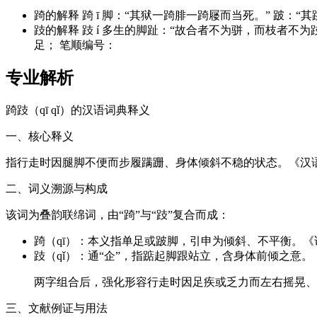
踦的解释 踦 ī 脚：“其狱一踦腓一踦屦而当死。” 跛：“
跂的解释 跂 í 多生的脚趾：“故合者不为骈，而枝者不为跂
足； 笔顺编号：
专业解析
踦跂（qī qǐ）的汉语词典释义
一、核心释义
指行走时因腿脚不便而步履蹒跚、身体倾斜不稳的状态。《汉语
二、词义溯源与构成
该词为叠韵联绵词，由“踦”与“跂”复合而成：
踦（qī）：本义指单足或跛脚，引申为倾斜、不平衡。《
跂（qǐ）：通“企”，指踮起脚跟站立，含身体前倾之意。
两字组合后，强化形容行走时因足疾或乏力而左右摇晃、
三、文献例证与用法