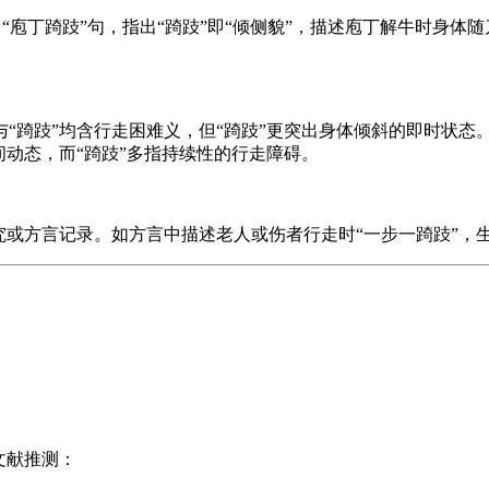
“庖丁踦跂”句，指出“踦跂”即“倾侧貌”，描述庖丁解牛时身体
，与“踦跂”均含行走困难义，但“踦跂”更突出身体倾斜的即时状态
的瞬间动态，而“踦跂”多指持续性的行走障碍。
究或方言记录。如方言中描述老人或伤者行走时“一步一踦跂”，
文献推测：