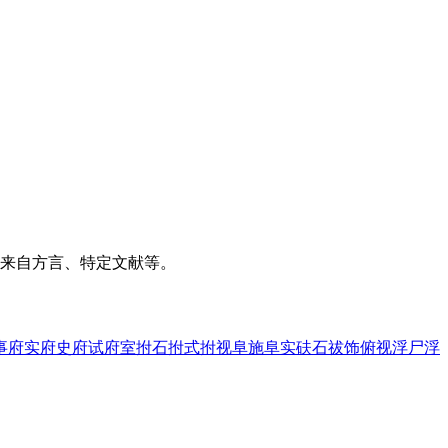
来自方言、特定文献等。
事
府实
府史
府试
府室
拊石
拊式
拊视
阜施
阜实
砆石
祓饰
俯视
浮尸
浮