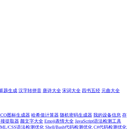
。
算题生成
汉字转拼音
唐诗大全
宋词大全
四书五经
元曲大全
ICO图标生成器
哈希值计算器
随机密码生成器
我的设备信息
存
l链接提取器
颜文字大全
Emoji表情大全
JavaScript语法检测工具
TML/CSS语法检测优化
Shell/Bash代码检测优化
C#代码检测优化