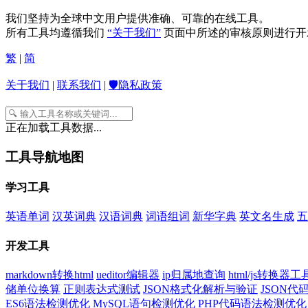
我们坚持为全球中文用户提供准确、可靠的在线工具。
所有工具均遵循我们
“关于我们”
页面中所述的审核原则进行开
繁
|
简
关于我们
|
联系我们
|
🛡️隐私政策
正在加载工具数据...
工具导航地图
学习工具
英语单词
汉英词典
汉语词典
词语组词
新华字典
英文名生成
五
开发工具
markdown转换html
ueditor编辑器
ip归属地查询
html/js转换器工
储单位换算
正则表达式测试
JSON格式化解析与验证
JSON
ES6语法检测优化
MySQL语句检测优化
PHP代码语法检测优化