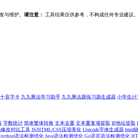
发与维护。
请注意：
工具结果仅供参考，不构成任何专业建议
十音字卡
九九乘法学习助手
九九乘法题练习题生成器
小学生计
具
字数统计
简体繁体转换
文本去重
文本重复项提取
IP地址提取
代码修改对比工具
JS/HTML/CSS压缩美化
Unicode字体生成器
htm
python语法检测优化
Java语法检测优化
Go语言语法检测优化
H