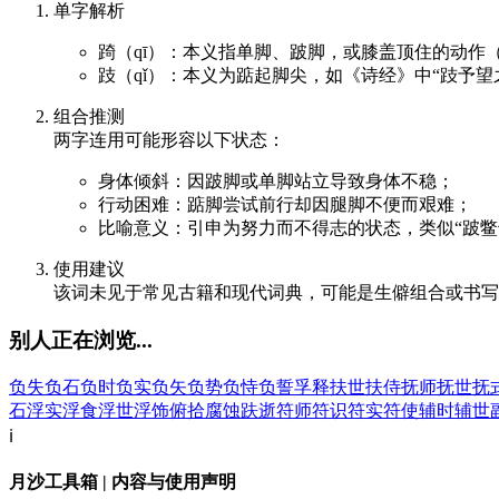
单字解析
踦（qī）：本义指单脚、跛脚，或膝盖顶住的动作
跂（qǐ）：本义为踮起脚尖，如《诗经》中“跂予望
组合推测
两字连用可能形容以下状态：
身体倾斜：因跛脚或单脚站立导致身体不稳；
行动困难：踮脚尝试前行却因腿脚不便而艰难；
比喻意义：引申为努力而不得志的状态，类似“跛鳖
使用建议
该词未见于常见古籍和现代词典，可能是生僻组合或书写
别人正在浏览...
负失
负石
负时
负实
负矢
负势
负恃
负誓
孚释
扶世
扶侍
抚师
抚世
抚
石
浮实
浮食
浮世
浮饰
俯拾
腐蚀
趺逝
符师
符识
符实
符使
辅时
辅世
ℹ️
月沙工具箱 | 内容与使用声明