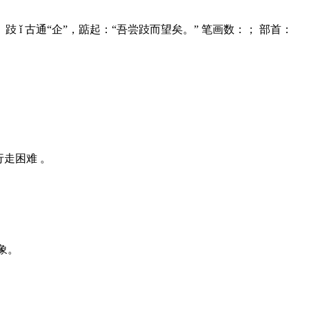
 ǐ 古通“企”，踮起：“吾尝跂而望矣。” 笔画数：； 部首：
走困难 。
象。