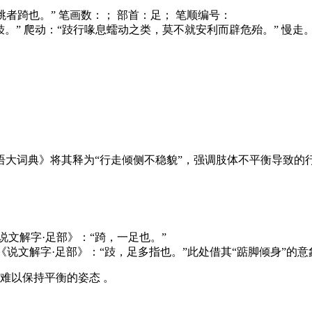
其跳者踦也。” 笔画数：； 部首：足； 笔顺编号：
。” 爬动：“跂行喙息蠕动之类，莫不就安利而辟危殆。” 慢走。 跂
大词典》将其释为“行走倾侧不稳貌”，强调肢体不平衡导致的行
说文解字·足部》：“踦，一足也。”
《说文解字·足部》：“跂，足多指也。”此处借其“踮脚倾身”的意
难以保持平衡的姿态 。