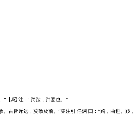
” 韦昭 注：“踦跂，跘蹇也。”
。古皆斥远，莫致於前。”集注引 任渊 曰：“踦，曲也。跂，