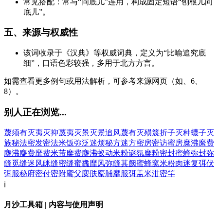
常见搭配：常与“问底儿”连用，构成固定短语“刨根儿问
底儿”。
五、来源与权威性
该词收录于《汉典》等权威词典，定义为“比喻追究底
细”，口语色彩较强，多用于北方方言。
如需查看更多例句或用法解析，可参考来源网页（如、6、
8）。
别人正在浏览...
蔑须有
灭夷
灭抑
蔑夷
灭景
灭景追风
蔑有
灭殒
篾折子
灭种
蠛子
灭
族
秘法
密发
密法
米饭
弥泛
迷烦
秘方
迷方
密房
密访
蜜房
糜沸
縻费
麋沸
麋费
靡费
米芾
糜费
麋沸蚁动
米粉
谜氛
糜粉
密封
蜜蜂
弥封
弥
缝
觅缝
迷风
眯缝
密缝
蜜蠭
靡风
弥缝其阙
蜜蜂窝
米粉肉
迷复
弭伏
弭服
秘府
密付
密附
蜜父
麋肤
麋脯
靡服
弭盖
米泔
密竿
ℹ️
月沙工具箱 | 内容与使用声明