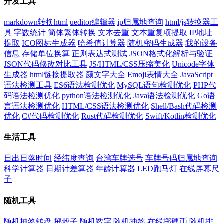
开发工具
markdown转换html
ueditor编辑器
ip归属地查询
html/js转换器工
具
字数统计
简体繁体转换
文本去重
文本重复项提取
IP地址
提取
ICO图标生成器
哈希值计算器
随机密码生成器
我的设备
信息
存储单位换算
正则表达式测试
JSON格式化解析与验证
JSON代码修改对比工具
JS/HTML/CSS压缩美化
Unicode字体
生成器
html链接提取器
颜文字大全
Emoji表情大全
JavaScript
语法检测工具
ES6语法检测优化
MySQL语句检测优化
PHP代
码语法检测优化
python语法检测优化
Java语法检测优化
Go语
言语法检测优化
HTML/CSS语法检测优化
Shell/Bash代码检测
优化
C#代码检测优化
Rust代码检测优化
Swift/Kotlin检测优化
生活工具
日出日落时间
经纬度查询
台湾车牌选号
车牌号码归属地查询
科学计算器
日期计差算器
年龄计算器
LED跑马灯
在线屏幕尺
子
随机工具
随机抽签转盘
掷骰子
随机数字
随机抽签
在线掷硬币
随机排