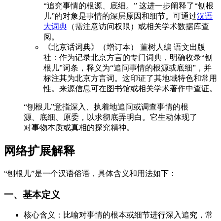
“追究事情的根源、底细。” 这进一步阐释了“刨根
儿”的对象是事情的深层原因和细节。可通过
汉语
大词典
（需注意访问权限）或相关学术数据库查
阅。
《北京话词典》（增订本） 董树人编 语文出版
社：作为记录北京方言的专门词典，明确收录“刨
根儿”词条，释义为“追问事情的根源或底细”，并
标注其为北京方言词。这印证了其地域特色和常用
性。来源信息可在图书馆或相关学术著作中查证。
“刨根儿”意指深入、执着地追问或调查事情的根
源、底细、原委，以求彻底弄明白。它生动体现了
对事物本质或真相的探究精神。
网络扩展解释
“刨根儿”是一个汉语俗语，具体含义和用法如下：
一、基本定义
核心含义：比喻对事情的根本或细节进行深入追究，常