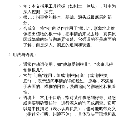
刨：本义指用工具挖掘（如刨土、刨坑），引申为
深入挖掘、探究。
根儿：指事物的根本、基础、源头或最底层的部
分。
合成义：将“刨”的动作作用于“根儿”，形象地比喻
像挖出植物的根一样，把事情的来龙去脉、真实原
因或隐藏的细节彻底弄清楚。它强调的不是表面的
了解，而是深入、彻底的追问和调查。
用法与语境：
通常作动词使用，如“他总爱刨根儿”、“这事儿得
刨刨根儿”。
常与“问底”连用，组成“刨根问底”（或“刨根究
底”），表示追问事情的详细经过、原委，不满足
于表面的、模糊的回答，强调追问的彻底性和执着
性。
语境上，常用于口语，指对某件事感到好奇、疑惑
或需要明确责任时，进行深入的询问或调查。它可
以是中性描述（表示认真负责），也可能略带贬义
（指过分打听、纠缠不休），具体取决于语境和说