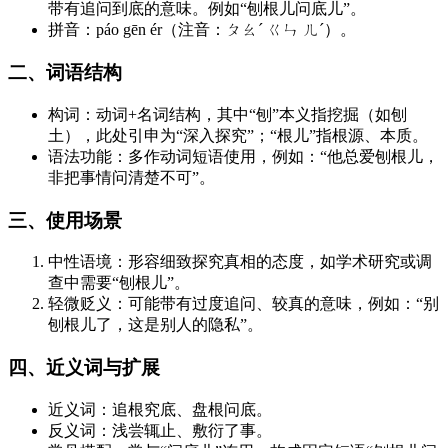
带有追问到底的意味。例如“刨根儿问底儿”。
拼音：páo gēn ér（注音：ㄆㄠˊ ㄍㄣ ㄦˊ）。
二、词语结构
构词：动词+名词结构，其中“刨”本义指挖掘（如刨
土），此处引申为“深入探究”；“根儿”指根源、本质。
语法功能：多作动词短语使用，例如：“他总爱刨根儿，
非把事情问清楚不可”。
三、使用场景
中性语境：形容细致探究真相的态度，如学术研究或调
查中需要“刨根儿”。
轻微贬义：可能带有过度追问、较真的意味，例如：“别
刨根儿了，这是别人的隐私”。
四、近义词与扩展
近义词：追根究底、盘根问底。
反义词：浅尝辄止、敷衍了事。