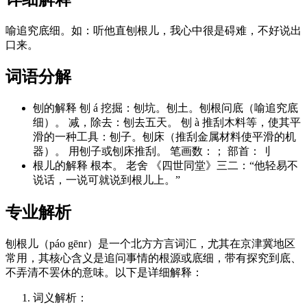
喻追究底细。如：听他直刨根儿，我心中很是碍难，不好说出
口来。
词语分解
刨的解释 刨 á 挖掘：刨坑。刨土。刨根问底（喻追究底
细）。 减，除去：刨去五天。 刨 à 推刮木料等，使其平
滑的一种工具：刨子。刨床（推刮金属材料使平滑的机
器）。 用刨子或刨床推刮。 笔画数：； 部首：刂
根儿的解释 根本。 老舍 《四世同堂》三二：“他轻易不
说话，一说可就说到根儿上。”
专业解析
刨根儿（páo gēnr）是一个北方方言词汇，尤其在京津冀地区
常用，其核心含义是追问事情的根源或底细，带有探究到底、
不弄清不罢休的意味。以下是详细解释：
词义解析：