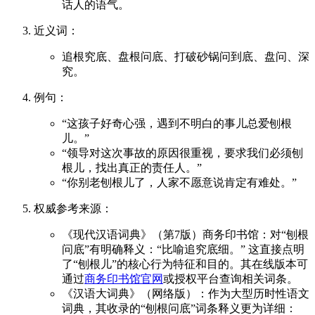
话人的语气。
近义词：
追根究底、盘根问底、打破砂锅问到底、盘问、深
究。
例句：
“这孩子好奇心强，遇到不明白的事儿总爱刨根
儿。”
“领导对这次事故的原因很重视，要求我们必须刨
根儿，找出真正的责任人。”
“你别老刨根儿了，人家不愿意说肯定有难处。”
权威参考来源：
《现代汉语词典》（第7版）商务印书馆：对“刨根
问底”有明确释义：“比喻追究底细。” 这直接点明
了“刨根儿”的核心行为特征和目的。其在线版本可
通过
商务印书馆官网
或授权平台查询相关词条。
《汉语大词典》（网络版）：作为大型历时性语文
词典，其收录的“刨根问底”词条释义更为详细：