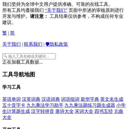
我们坚持为全球中文用户提供准确、可靠的在线工具。
所有工具均遵循我们
“关于我们”
页面中所述的审核原则进行
开发与维护。
请注意：
工具结果仅供参考，不构成任何专业
建议。
繁
|
简
关于我们
|
联系我们
|
🛡️隐私政策
正在加载工具数据...
工具导航地图
学习工具
英语单词
汉英词典
汉语词典
词语组词
新华字典
英文名生成
五十音字卡
九九乘法学习助手
九九乘法题练习题生成器
小学
生计算题生成
汉字转拼音
唐诗大全
宋词大全
四书五经
元曲
大全