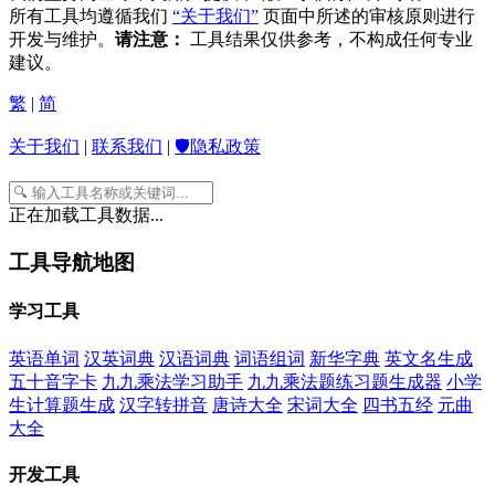
所有工具均遵循我们
“关于我们”
页面中所述的审核原则进行
开发与维护。
请注意：
工具结果仅供参考，不构成任何专业
建议。
繁
|
简
关于我们
|
联系我们
|
🛡️隐私政策
正在加载工具数据...
工具导航地图
学习工具
英语单词
汉英词典
汉语词典
词语组词
新华字典
英文名生成
五十音字卡
九九乘法学习助手
九九乘法题练习题生成器
小学
生计算题生成
汉字转拼音
唐诗大全
宋词大全
四书五经
元曲
大全
开发工具