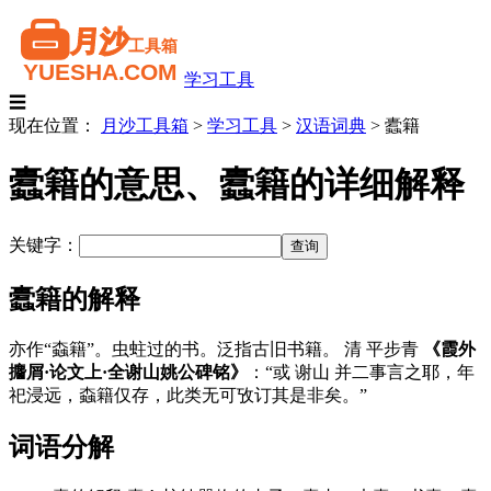
学习工具
☰
现在位置：
月沙工具箱
>
学习工具
>
汉语词典
>
蠹籍
蠹籍的意思、蠹籍的详细解释
关键字：
蠹籍的解释
亦作“螙籍”。虫蛀过的书。泛指古旧书籍。 清 平步青
《霞外
攟屑·论文上·全谢山姚公碑铭》
：“或 谢山 并二事言之耶，年
祀浸远，螙籍仅存，此类无可攷订其是非矣。”
词语分解