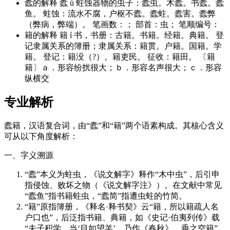
蠹的解释 蠹 ù 蛀蚀器物的虫子：蠹虫。木蠹。书蠹。蠹
鱼。 蛀蚀：流水不腐，户枢不蠹。蠹蛀。蠹害。蠹弊
（弊病，弊端）。 笔画数：； 部首：虫； 笔顺编号：
籍的解释 籍 í 书，书册：古籍。书籍。经籍。典籍。 登
记隶属关系的簿册；隶属关系：籍贯。户籍。国籍。学
籍。 登记：籍没（?）。籍吏民。 征收：籍田。 〔籍
籍〕ａ．形容纷扰很大；ｂ．形容名声很大；ｃ．形容
纵横交
专业解析
蠹籍，汉语复合词，由“蠹”和“籍”两个语素构成。其核心含义
可从以下角度解析：
一、字义溯源
“蠹”本义为蛀虫，《说文解字》释作“木中虫”，后引申
指侵蚀、败坏之物（《说文解字注》）。在文献中常见
“蠹鱼”指书籍蛀虫，“蠹简”指遭虫蛀的竹简。
“籍”原指簿册，《释名·释书契》云“籍，所以籍疏人名
户口也”，后泛指书籍、典籍，如《史记·伯夷列传》载
“夫子积学，当‘目如望羊’，乃作《春秋》，垂之空籍”。