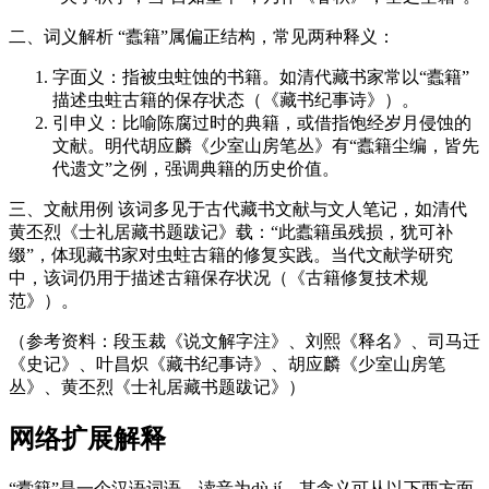
二、词义解析 “蠹籍”属偏正结构，常见两种释义：
字面义：指被虫蛀蚀的书籍。如清代藏书家常以“蠹籍”
描述虫蛀古籍的保存状态（《藏书纪事诗》）。
引申义：比喻陈腐过时的典籍，或借指饱经岁月侵蚀的
文献。明代胡应麟《少室山房笔丛》有“蠹籍尘编，皆先
代遗文”之例，强调典籍的历史价值。
三、文献用例 该词多见于古代藏书文献与文人笔记，如清代
黄丕烈《士礼居藏书题跋记》载：“此蠹籍虽残损，犹可补
缀”，体现藏书家对虫蛀古籍的修复实践。当代文献学研究
中，该词仍用于描述古籍保存状况（《古籍修复技术规
范》）。
（参考资料：段玉裁《说文解字注》、刘熙《释名》、司马迁
《史记》、叶昌炽《藏书纪事诗》、胡应麟《少室山房笔
丛》、黄丕烈《士礼居藏书题跋记》）
网络扩展解释
“蠹籍”是一个汉语词语，读音为dù jí，其含义可从以下两方面