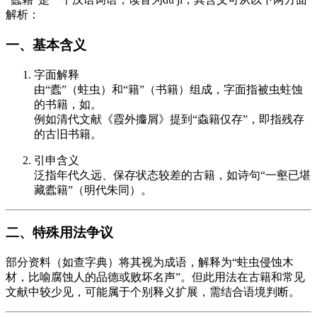
解析：
一、基本含义
字面解释
由“蠹”（蛀虫）和“籍”（书籍）组成，字面指被虫蛀蚀
的书籍，如。
例如清代文献《霞外攟屑》提到“螙籍仅存”，即指残存
的古旧书籍。
引申含义
泛指年代久远、保存状态较差的古籍，如诗句“一壑已堪
藏蠹籍”（明代朱同）。
二、特殊用法争议
部分资料（如查字典）将其视为成语，解释为“蛀虫侵蚀木
材，比喻腐蚀人的品德或败坏名声”。但此用法在古籍和常见
文献中较少见，可能属于个别释义扩展，需结合语境判断。