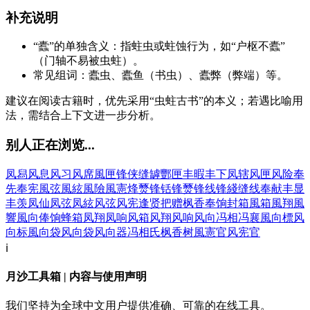
补充说明
“蠹”的单独含义：指蛀虫或蛀蚀行为，如“户枢不蠹”
（门轴不易被虫蛀）。
常见组词：蠹虫、蠹鱼（书虫）、蠹弊（弊端）等。
建议在阅读古籍时，优先采用“虫蛀古书”的本义；若遇比喻用
法，需结合上下文进一步分析。
别人正在浏览...
凤舄
风息
风习
风席
風匣
锋侠
缝罅
酆匣
丰暇
丰下
凤辖
风匣
风险
奉
先
奉宪
風弦
風絃
風險
風憲
烽燹
锋铦
锋燹
锋线
锋綫
缝线
奉献
丰显
丰羡
凤仙
凤弦
凤絃
风弦
风宪
逢贤把赠
枫香
奉饷
封箱
風箱
風翔
風
響
風向
俸饷
蜂箱
凤翔
凤响
风箱
风翔
风响
风向
冯相
冯襄
風向標
风
向标
風向袋
风向袋
风向器
冯相氏
枫香树
風憲官
风宪官
ℹ️
月沙工具箱 | 内容与使用声明
我们坚持为全球中文用户提供准确、可靠的在线工具。