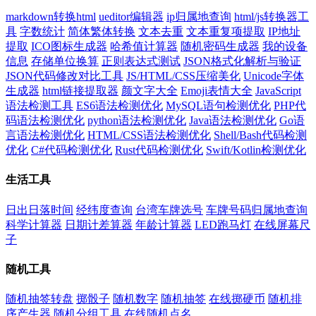
markdown转换html
ueditor编辑器
ip归属地查询
html/js转换器工
具
字数统计
简体繁体转换
文本去重
文本重复项提取
IP地址
提取
ICO图标生成器
哈希值计算器
随机密码生成器
我的设备
信息
存储单位换算
正则表达式测试
JSON格式化解析与验证
JSON代码修改对比工具
JS/HTML/CSS压缩美化
Unicode字体
生成器
html链接提取器
颜文字大全
Emoji表情大全
JavaScript
语法检测工具
ES6语法检测优化
MySQL语句检测优化
PHP代
码语法检测优化
python语法检测优化
Java语法检测优化
Go语
言语法检测优化
HTML/CSS语法检测优化
Shell/Bash代码检测
优化
C#代码检测优化
Rust代码检测优化
Swift/Kotlin检测优化
生活工具
日出日落时间
经纬度查询
台湾车牌选号
车牌号码归属地查询
科学计算器
日期计差算器
年龄计算器
LED跑马灯
在线屏幕尺
子
随机工具
随机抽签转盘
掷骰子
随机数字
随机抽签
在线掷硬币
随机排
序产生器
随机分组工具
在线随机点名