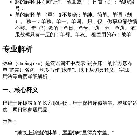
牀的解释 牀 á 同“床”。 笔画数：； 部首：爿； 笔顺编
号：
单的解释 单 （單） ā 不复杂：单纯。简单。单调（刼
）。 独一：单独。单一。单词。 只，仅：做事单靠热情
不够。 奇（?）数的：单日。单号。 薄，弱：单薄。 衣
服被褥只有一层的：单裤。单衣。 覆盖用的布：被单
专业解析
牀单（chuáng dān）是汉语词汇中表示“铺在床上的长方形布
单”的常用名词，现多写作“床单”。以下从词典释义、字源、
用法等角度详细解析：
一、核心释义
指铺于床榻表面的长方形织物，用于保持床褥清洁、增加舒适
度，属日常家居用品。
示例：
“她换上新缝的牀单，屋里顿时显得亮堂些。”