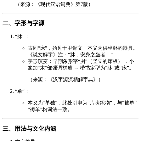
（来源：《现代汉语词典》第7版）
二、字形与字源
“牀”：
古同“床”，始见于甲骨文，本义为供坐卧的器具。
《说文解字》注：“牀，安身之坐者。”
字形演变：早期象形字“爿”（竖立的床板）→ 小
篆加“木”部强调材质 → 楷书定型为“牀”或“床”。
（来源：《汉字源流精解字典》）
“单”：
本义为“单独”，此处引申为“片状织物”，与“被单”
“褥单”构词法一致。
三、用法与文化内涵