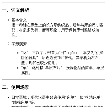
一、词义解析
基本含义
指一种铺在床垫上的长方形纺织品，通常与床的尺寸匹
配，材质多为棉、麻等织物，用于保持床铺整洁或装
饰。
字形演变
“牀”：古汉字，部首为“爿”（pán），本义为“供坐
卧的器具”，后逐渐被“床”替代。其结构为左右
型，现代已较少使用。
“单”：此处指“单层布片”，强调物品的简单、单层
属性。
二、使用场景
日常语境：现代汉语中普遍使用“床单”，如“换洗床单”
“纯棉床单”等。