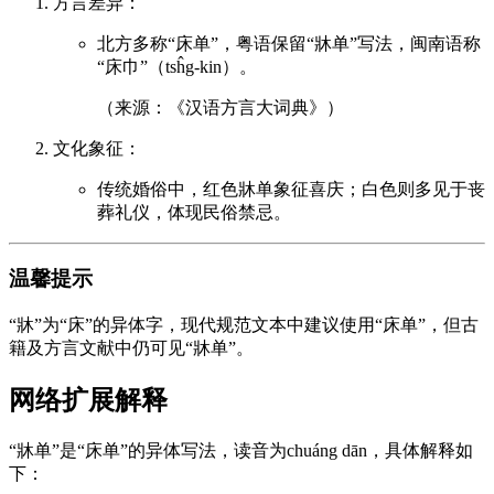
方言差异：
北方多称“床单”，粤语保留“牀单”写法，闽南语称
“床巾”（tsĥg-kin）。
（来源：《汉语方言大词典》）
文化象征：
传统婚俗中，红色牀单象征喜庆；白色则多见于丧
葬礼仪，体现民俗禁忌。
温馨提示
“牀”为“床”的异体字，现代规范文本中建议使用“床单”，但古
籍及方言文献中仍可见“牀单”。
网络扩展解释
“牀单”是“床单”的异体写法，读音为chuáng dān，具体解释如
下：