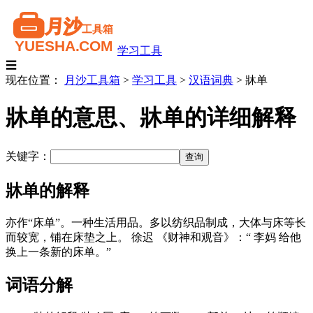
学习工具
☰
现在位置：
月沙工具箱
>
学习工具
>
汉语词典
>
牀单
牀单的意思、牀单的详细解释
关键字：
牀单的解释
亦作“床单”。一种生活用品。多以纺织品制成，大体与床等长
而较宽，铺在床垫之上。 徐迟 《财神和观音》：“ 李妈 给他
换上一条新的床单。”
词语分解