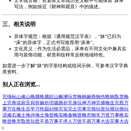
文学或古籍：在繁体文本或历史文献中可能保留“牀单”
写法，例如徐迟《财神和观音》中的描述。
三、相关说明
异体字规范：根据《通用规范汉字表》，“牀”已归为
“床”的异体字，正式书写推荐用“床单”。
文化意义：作为生活必需品，床单在不同文化中兼具实
用与装饰功能，材质和纹样常反映地域特色。
如需进一步了解“牀”的字形结构或组词示例，可参考汉字字典
类资料。
别人正在浏览...
完缮
岏山
顽山
晚膳
晩膳
皖山
蜿灗
玩赏
晚晌
婉商
惋伤
晩晌
翫赏
晚
上
完善说
宛舌
宛折
婉折
绾摄
踠折
完身
玩神
万神
完盛
晚生
完胜
万
乘
万生
晚生后学
万牲园
刓饰
完实
完士
完事
完饰
玩世
玩视
玩饰
玩
适
顽石
顽士
挽诗
挽士
挽世
晚实
晚食
晚世
晚市
惋失
万世
万事
晩实
晩世
晩市
翫世
玩世不恭
万事不求人
万世不易
万事大吉
完事大吉
ℹ️