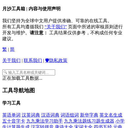
月沙工具箱 | 内容与使用声明
我们坚持为全球中文用户提供准确、可靠的在线工具。
所有工具均遵循我们
“关于我们”
页面中所述的审核原则进行
开发与维护。
请注意：
工具结果仅供参考，不构成任何专业
建议。
繁
|
简
关于我们
|
联系我们
|
🛡️隐私政策
正在加载工具数据...
工具导航地图
学习工具
英语单词
汉英词典
汉语词典
词语组词
新华字典
英文名生成
五十音字卡
九九乘法学习助手
九九乘法题练习题生成器
小学
生计算题生成
汉字转拼音
唐诗大全
宋词大全
四书五经
元曲