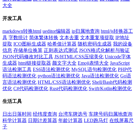
大全
开发工具
markdown转换html
ueditor编辑器
ip归属地查询
html/js转换器工
具
字数统计
简体繁体转换
文本去重
文本重复项提取
IP地址
提取
ICO图标生成器
哈希值计算器
随机密码生成器
我的设备
信息
存储单位换算
正则表达式测试
JSON格式化解析与验证
JSON代码修改对比工具
JS/HTML/CSS压缩美化
Unicode字体
生成器
html链接提取器
颜文字大全
Emoji表情大全
JavaScript
语法检测工具
ES6语法检测优化
MySQL语句检测优化
PHP代
码语法检测优化
python语法检测优化
Java语法检测优化
Go语
言语法检测优化
HTML/CSS语法检测优化
Shell/Bash代码检测
优化
C#代码检测优化
Rust代码检测优化
Swift/Kotlin检测优化
生活工具
日出日落时间
经纬度查询
台湾车牌选号
车牌号码归属地查询
科学计算器
日期计差算器
年龄计算器
LED跑马灯
在线屏幕尺
子