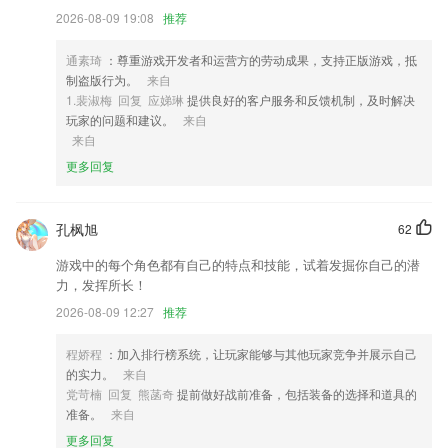
3,点击开始答题，根据提示，从24个备选字中选择组成正确的成语。
2026-08-09 19:08
推荐
4,海量音源，认证声优大咖哄睡，做你的专属树洞
通素琦
：尊重游戏开发者和运营方的劳动成果，支持正版游戏，抵
5,还有拼图功能可以去使用，带给用会更多便捷的操作。
制盗版行为。
来自
6,北上广深杭，首单寄件免10元，未按时揽收，可获得相应赔付
1.裴淑梅 回复 应娣琳
提供良好的客户服务和反馈机制，及时解决
玩家的问题和建议。
来自
www.okooo.com软件优势
来自
1.知识传递现场还原，语音、手势、涂鸦，多种答题方式一应俱全
更多回复
2.多种不同的学习资料等你来使用，2265都是免费提供的哦。
3.还有很多其他的功能，随时可以体验到更多便利。
孔枫旭
62
4.★仿真墨水笔迹光滑流畅，不是那些粗糙模仿的软件能比的。
游戏中的每个角色都有自己的特点和技能，试着发掘你自己的潜
力，发挥所长！
5.平台上的教师都是精选的全国优秀教师，通过了层层的严格选拔，致力
于为大家提供最高效的家教服务；
2026-08-09 12:27
推荐
6.126个游戏形式，学习与游戏相结合，轻松打好拼音基础。
程娇程
：加入排行榜系统，让玩家能够与其他玩家竞争并展示自己
www.okooo.com更新了什么?
的实力。
来自
党苛楠 回复 熊菡奇
提前做好战前准备，包括装备的选择和道具的
增加用户幸运大抽奖增强调查问卷模块
准备。
来自
开发商：北京微令信息科技有限公
更多回复