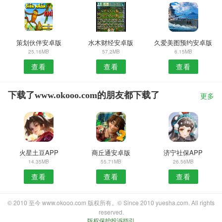
策划伙伴安卓版
水木财经安卓版
久爱美图预约安卓版
25.16MB
57.2MB
6.15MB
查看
查看
查看
下载了www.okooo.com的朋友都下载了
更多
火星土豆APP
商丘通安卓版
济宁社保APP
14.35MB
55.71MB
26.56MB
查看
查看
查看
© 2010 至今 www.okooo.com 版权所有。© Since 2010 yuesha.com. All rights
reserved.
版权保护投诉指引