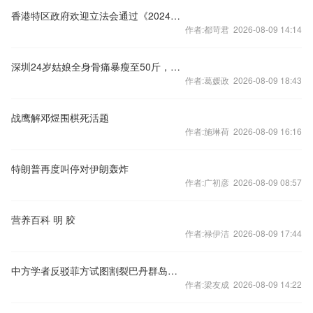
香港特区政府欢迎立法会通过《2024年印花税法例（杂项修订）条例草案》
作者:都苛君 2026-08-09 14:14
深圳24岁姑娘全身骨痛暴瘦至50斤，病根竟是颈部一枚腺瘤
作者:葛媛政 2026-08-09 18:43
战鹰解邓煜围棋死活题
作者:施琳荷 2026-08-09 16:16
特朗普再度叫停对伊朗轰炸
作者:广初彦 2026-08-09 08:57
营养百科 明 胶
作者:禄伊洁 2026-08-09 17:44
中方学者反驳菲方试图割裂巴丹群岛中华文明血脉：巴丹群岛文化血脉植根于台湾，而非菲律宾
作者:梁友成 2026-08-09 14:22