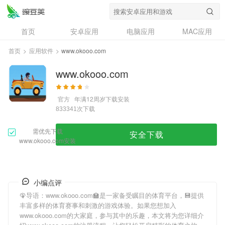
首页
安卓应用
电脑应用
MAC应用
资讯
专题
设计奖
创意应用
首页
>
应用软件
>
www.okooo.com
问答
www.okooo.com
官方
年满12周岁
下载安装
次下载
833341
需优先下载
安全下载
www.okooo.com安装
小编点评
🦚导语：
www.okooo.com
🏫是一家备受瞩目的体育平台，💾提供
丰富多样的体育赛事和刺激的游戏体验。如果您想加入
www.okooo.com
的大家庭，参与其中的乐趣，本文将为您详细介