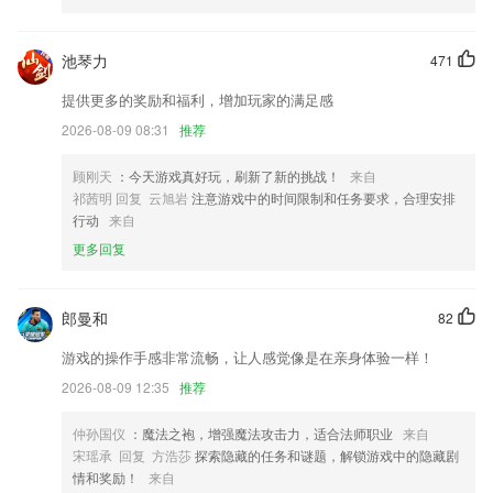
我们做了很大的更新，新版本期待更早与你相见！
移除通知动作新增延迟移除
池琴力
471
修复 网页转应用初次授权后未自动安装APK的问题。
提供更多的奖励和福利，增加玩家的满足感
解决微聊会话中拍照卡顿的问题
2026-08-09 08:31
推荐
联系我们
以上就是www.okooo.com的介绍，如果您喜欢这款软件，您可以到应用
顾刚天
：今天游戏真好玩，刷新了新的挑战！
来自
商店进行打分评论，说出您的使用经历，以帮助我们更好的对产品进行优
祁茜明 回复 云旭岩
注意游戏中的时间限制和任务要求，合理安排
化修改。
行动
来自
更多回复
郎曼和
82
游戏的操作手感非常流畅，让人感觉像是在亲身体验一样！
2026-08-09 12:35
推荐
仲孙国仪
：魔法之袍，增强魔法攻击力，适合法师职业
来自
宋瑶承 回复 方浩莎
探索隐藏的任务和谜题，解锁游戏中的隐藏剧
情和奖励！
来自