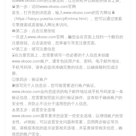
绍
www.okooo.com
的注册流程，让您轻松开启精彩的体育之旅。
🥃第一步：访问www.okooo.com官网
首先，打开您的浏览器，输入
www.okooo.com
的官方网址🚆
（https://hanyu.yuesha.com/pKmtma.html）。您可以通过搜索
引擎搜索或直接输入网址来访问。
🍔第二步：点击注册按钮
一旦进入
www.okooo.com
官网，🏪您会在页面上找到一个醒目的
注册按钮。点击该按钮，您将被引导至注册页面。
🍉第三步：填写注册信息
⌛️在注册页面上，您需要填写一些必要的个人信息来创建
www.okooo.com
账户。通常包括用户名、密码、电子邮件地址、
手机号码等。请务必提供准确完整的信息，以确保顺利完成注
册。
🕜第四步：验证账户
⛽️填写完个人信息后，您可能需要进行账户验证。
www.okooo.com
会向您提供的电子邮件地址或手机号码发送一条
验证信息，您需要按照提示进行验证操作。这有助于确保账户的
安全性，并防止不法分子滥用您的个人信息。
♨第五步：设置安全选项
www.okooo.com
通常要求您设置一些安全选项，以增强账户的安
全性。👶例如，可以设置安全问题和答案，启用两步验证等功
能。请根据系统的提示设置相关选项，并妥善保管相关信息，确
保您的账户安全。