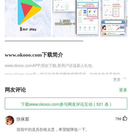
www.okooo.com下载简介
www.okooo.com
APP,现在下载,新用户还送新人礼包.
www.okooo.com是一款运行非常流畅的棋牌手游，中的会有丰富的玩
更多
法，开元电玩娱乐这里的会有很多不同的趣味体验，精彩的赛事举办的非
常的多样，每天都还会有不同的活动，签到就能获得奖励哦，每天都会你
网友评论
更多
丰厚的奖励，让你自由的展开竞技，无拘无束。
www.okooo.com软件特色
下载www.okooo.com参与网友评论互动 ( 521 条 )
1,为笔记添加提醒；
扶保眉
799
2,精准的推广服务，数据系统的综合软件。实用的工具很多，推广的素材
也有；
游戏中的道具价格太贵，希望能降低一下。