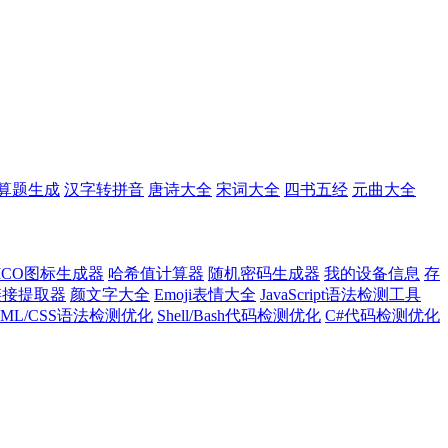
算题生成
汉字转拼音
唐诗大全
宋词大全
四书五经
元曲大全
ICO图标生成器
哈希值计算器
随机密码生成器
我的设备信息
存
l链接提取器
颜文字大全
Emoji表情大全
JavaScript语法检测工具
TML/CSS语法检测优化
Shell/Bash代码检测优化
C#代码检测优化