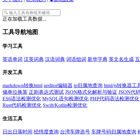
正在加载工具数据...
工具导航地图
学习工具
英语单词
汉英词典
汉语词典
词语组词
新华字典
英文名生成
五
开发工具
markdown转换html
ueditor编辑器
ip归属地查询
html/js转换器工
储单位换算
正则表达式测试
JSON格式化解析与验证
JSON
ES6语法检测优化
MySQL语句检测优化
PHP代码语法检测优化
Rust代码检测优化
Swift/Kotlin检测优化
生活工具
日出日落时间
经纬度查询
台湾车牌选号
车牌号码归属地查询