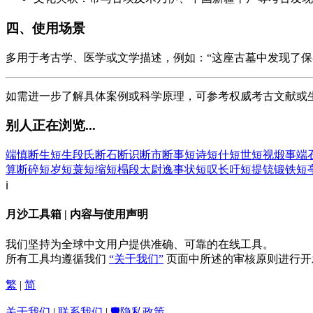
四、使用场景
多用于考古学、医学或文学描述，例如：“这座古墓中发现了保
如需进一步了解具体案例或科学原理，可参考权威考古文献或
别人正在浏览...
端慎
断生
短生
段氏
断石
断识
断市
断事
短诗
短什
短世
短视
煅事
端
算
断碎
短岁
短蓑
短缩
短榻
段太尉逸事状
短叹长吁
短提铳
锻铁
短
ℹ️
月沙工具箱 | 内容与使用声明
我们坚持为全球中文用户提供准确、可靠的在线工具。
所有工具均遵循我们
“关于我们”
页面中所述的审核原则进行开
繁
|
简
关于我们
|
联系我们
|
🛡️隐私政策