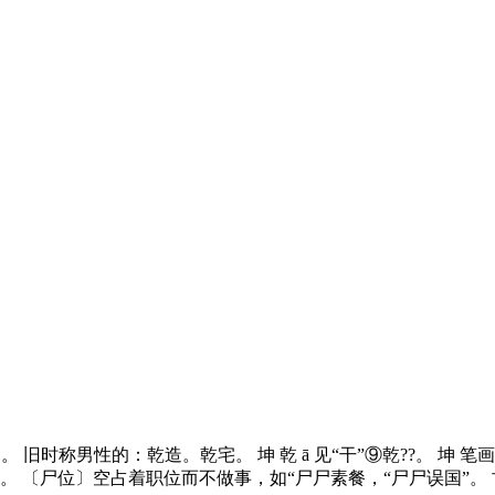
 旧时称男性的：乾造。乾宅。 坤 乾 ā 见“干”⑨乾??。 坤 
魂。 〔尸位〕空占着职位而不做事，如“尸尸素餐，“尸尸误国”。