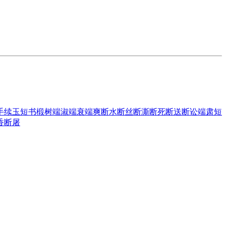
手续玉
短书
椴树
端淑
端衰
端爽
断水
断丝
断澌
断死
断送
断讼
端肃
短
香
断屠
。