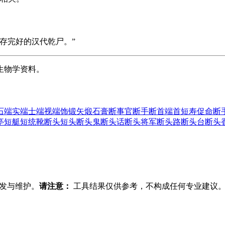
存完好的汉代乾尸。”
生物学资料。
石
端实
端士
端视
端饰
锻矢
煅石膏
断事官
断手
断首
端首
短寿促命
断
亭
短艇
短统靴
断头
短头
断头鬼
断头话
断头将军
断头路
断头台
断头
发与维护。
请注意：
工具结果仅供参考，不构成任何专业建议