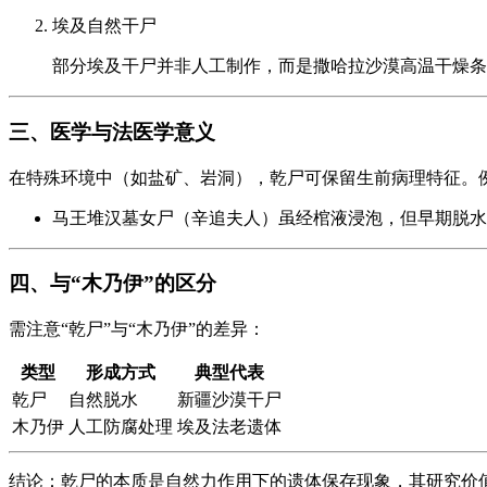
埃及自然干尸
部分埃及干尸并非人工制作，而是撒哈拉沙漠高温干燥条
三、医学与法医学意义
在特殊环境中（如盐矿、岩洞），乾尸可保留生前病理特征。
马王堆汉墓女尸（辛追夫人）虽经棺液浸泡，但早期脱水
四、与“木乃伊”的区分
需注意“乾尸”与“木乃伊”的差异：
类型
形成方式
典型代表
乾尸
自然脱水
新疆沙漠干尸
木乃伊
人工防腐处理
埃及法老遗体
结论：乾尸的本质是自然力作用下的遗体保存现象，其研究价