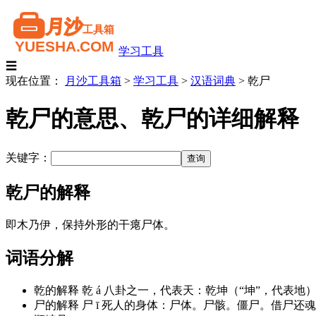
学习工具
☰
现在位置：
月沙工具箱
>
学习工具
>
汉语词典
>
乾尸
乾尸的意思、乾尸的详细解释
关键字：
乾尸的解释
即木乃伊，保持外形的干瘪尸体。
词语分解
乾的解释 乾 á 八卦之一，代表天：乾坤（“坤”，代表地）。
尸的解释 尸 ī 死人的身体：尸体。尸骸。僵尸。借尸还