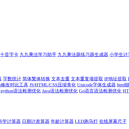
十音字卡
九九乘法学习助手
九九乘法题练习题生成器
小学生计
具
字数统计
简体繁体转换
文本去重
文本重复项提取
IP地址提取
代码修改对比工具
JS/HTML/CSS压缩美化
Unicode字体生成器
htm
python语法检测优化
Java语法检测优化
Go语言语法检测优化
H
科学计算器
日期计差算器
年龄计算器
LED跑马灯
在线屏幕尺子