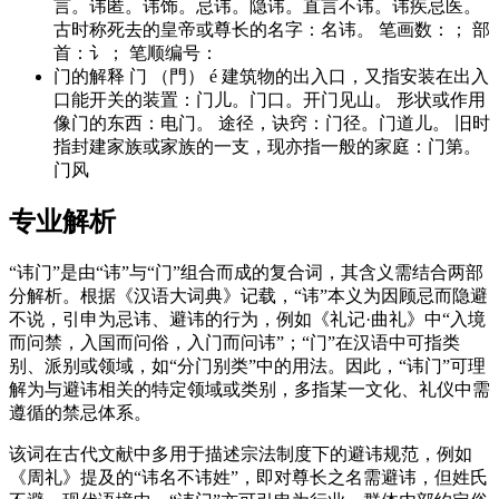
言。讳匿。讳饰。忌讳。隐讳。直言不讳。讳疾忌医。
古时称死去的皇帝或尊长的名字：名讳。 笔画数：； 部
首：讠； 笔顺编号：
门的解释 门 （門） é 建筑物的出入口，又指安装在出入
口能开关的装置：门儿。门口。开门见山。 形状或作用
像门的东西：电门。 途径，诀窍：门径。门道儿。 旧时
指封建家族或家族的一支，现亦指一般的家庭：门第。
门风
专业解析
“讳门”是由“讳”与“门”组合而成的复合词，其含义需结合两部
分解析。根据《汉语大词典》记载，“讳”本义为因顾忌而隐避
不说，引申为忌讳、避讳的行为，例如《礼记·曲礼》中“入境
而问禁，入国而问俗，入门而问讳”；“门”在汉语中可指类
别、派别或领域，如“分门别类”中的用法。因此，“讳门”可理
解为与避讳相关的特定领域或类别，多指某一文化、礼仪中需
遵循的禁忌体系。
该词在古代文献中多用于描述宗法制度下的避讳规范，例如
《周礼》提及的“讳名不讳姓”，即对尊长之名需避讳，但姓氏