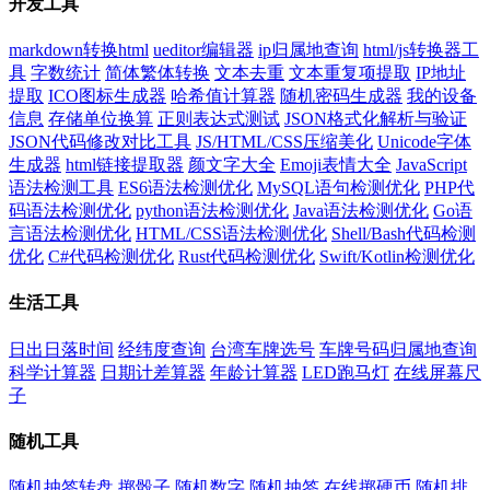
开发工具
markdown转换html
ueditor编辑器
ip归属地查询
html/js转换器工
具
字数统计
简体繁体转换
文本去重
文本重复项提取
IP地址
提取
ICO图标生成器
哈希值计算器
随机密码生成器
我的设备
信息
存储单位换算
正则表达式测试
JSON格式化解析与验证
JSON代码修改对比工具
JS/HTML/CSS压缩美化
Unicode字体
生成器
html链接提取器
颜文字大全
Emoji表情大全
JavaScript
语法检测工具
ES6语法检测优化
MySQL语句检测优化
PHP代
码语法检测优化
python语法检测优化
Java语法检测优化
Go语
言语法检测优化
HTML/CSS语法检测优化
Shell/Bash代码检测
优化
C#代码检测优化
Rust代码检测优化
Swift/Kotlin检测优化
生活工具
日出日落时间
经纬度查询
台湾车牌选号
车牌号码归属地查询
科学计算器
日期计差算器
年龄计算器
LED跑马灯
在线屏幕尺
子
随机工具
随机抽签转盘
掷骰子
随机数字
随机抽签
在线掷硬币
随机排