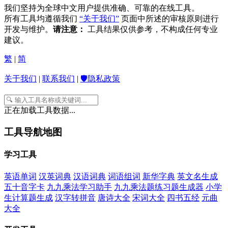
我们坚持为全球中文用户提供准确、可靠的在线工具。
所有工具均遵循我们
“关于我们”
页面中所述的审核原则进行
开发与维护。
请注意：
工具结果仅供参考，不构成任何专业
建议。
繁
|
简
关于我们
|
联系我们
|
🛡️隐私政策
正在加载工具数据...
工具导航地图
学习工具
英语单词
汉英词典
汉语词典
词语组词
新华字典
英文名生成
五十音字卡
九九乘法学习助手
九九乘法题练习题生成器
小学
生计算题生成
汉字转拼音
唐诗大全
宋词大全
四书五经
元曲
大全