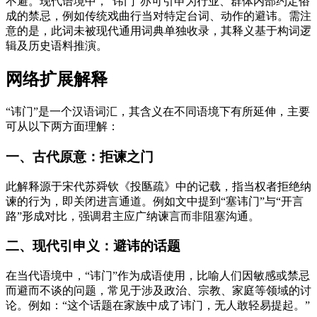
不避。现代语境中，“讳门”亦可引申为行业、群体内部约定俗
成的禁忌，例如传统戏曲行当对特定台词、动作的避讳。需注
意的是，此词未被现代通用词典单独收录，其释义基于构词逻
辑及历史语料推演。
网络扩展解释
“讳门”是一个汉语词汇，其含义在不同语境下有所延伸，主要
可从以下两方面理解：
一、古代原意：拒谏之门
此解释源于宋代苏舜钦《投匦疏》中的记载，指当权者拒绝纳
谏的行为，即关闭进言通道。例如文中提到“塞讳门”与“开言
路”形成对比，强调君主应广纳谏言而非阻塞沟通。
二、现代引申义：避讳的话题
在当代语境中，“讳门”作为成语使用，比喻人们因敏感或禁忌
而避而不谈的问题，常见于涉及政治、宗教、家庭等领域的讨
论。例如：“这个话题在家族中成了讳门，无人敢轻易提起。”