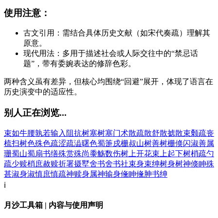
使用注意：
古文引用：需结合具体历史文献（如宋代奏疏）理解其
原意。
现代用法：多用于描述社会或人际交往中的“禁忌话
题”，带有委婉表达的修辞色彩。
两种含义虽有差异，但核心均围绕“回避”展开，体现了语言在
历史演变中的适应性。
别人正在浏览...
束如牛腰
孰若
输入阻抗
树塞
树塞门
术散
疏散
舒散
摅散
束颡
疏丧
梳扫
树色
殊色
疏涩
疏澁
曙色
蜀箑
戍栅
叔山
树善
树栅
倏闪
淑善
属
珊
蜀山
蜀扇
书缮
殊赏
殊尚
黍觞
数伤
树上开花
束上起下
树梢
疏勺
疏少
赎梢
庶赦
赎折
署摄
墅舍
书舍
书社
束身
束绅
树身
树神
倏眒
殊
甚
淑身
淑慎
庶慎
疏神
赎身
属神
输身
儵眒
儵胂
书绅
ℹ️
月沙工具箱 | 内容与使用声明