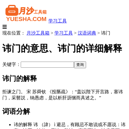
学习工具
☰
现在位置：
月沙工具箱
>
学习工具
>
汉语词典
>
讳门
讳门的意思、讳门的详细解释
关键字：
讳门的解释
拒谏之门。 宋 苏舜钦 《投匦疏》：“盖以陛下开言路，塞讳
门，采瞽説，纳愚虑，是以析肝沥悃而具述之。”
词语分解
讳的解释 讳 （諱） ì 避忌，有顾忌不敢说或不愿说：讳