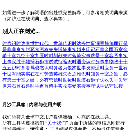
如需进一步了解词语的出处或完整解释，可参考相关词典来源
（如沪江在线词典、查字典等）。
别人正在浏览...
时势
识时达变
世世代代
十世单传
识时达务
世事洞明
施施而行
是
是非非
食实封
豕食丐衣
失失慌慌
事实婚
史氏记
石室金匮
石室金
鐀
十室九空
十室九匮
时时刻刻
失时落势
实事求是
十室容贤
事实
上
事实胜于雄辩
石狮市
试试缩缩
识时通变
识时务
事事物物
十十
五五
识时务者爲俊杰
识时务者为俊杰
世事炎凉
适时应务
十世宥
十世宥能
实实在在
时势造英雄
矢石之难
识时知务
十室之邑，必
有忠士
十室之邑，必有忠信
时世妆
时世装
石狮子
失收
失手
失守
世寿
石首
石兽
时手
豕首
诗手
实收
实受
实授
事守
试手
试守
试授
ℹ️
月沙工具箱 | 内容与使用声明
我们坚持为全球中文用户提供准确、可靠的在线工具。
所有工具均遵循我们
“关于我们”
页面中所述的审核原则进行
开发与维护。
请注意：
工具结果仅供参考，不构成任何专业