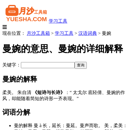
学习工具
☰
现在位置：
月沙工具箱
>
学习工具
>
汉语词典
>
曼婉
曼婉的意思、曼婉的详细解释
关键字：
曼婉的解释
柔美。 朱自清
《短诗与长诗》
：“ 太戈尔 底轻倩、曼婉的作
风，却能随着简短的诗形一齐表现。”
词语分解
曼的解释 曼 à 长，延长：曼延。曼声而歌。 美，柔美：