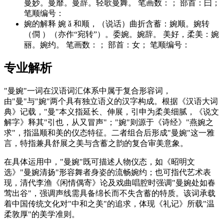
曼妙。曼靡。曼辞。轻歌曼舞。 笔画数：； 部首：曰；
笔顺编号：
婉的解释 婉 ǎ 和顺，（说话）曲折含蓄：婉顺。婉转
（僴 ）（亦作“宛转”）。委婉。婉辞。 美好，柔美：婉
丽。婉约。 笔画数：； 部首：女； 笔顺编号：
专业解析
"曼婉"一词在汉语词汇体系中属于复合形容词，
由"曼"与"婉"两个具有独立语义的汉字构成。根据《汉语大词
典》记载，"曼"本义指延长、伸展，引申为柔美细腻，《说文
解字》释其"引也，从又冒声"；"婉"则源于《诗经》"燕婉之
求"，指温顺和美的仪态特征。二者组合后形成"曼婉"这一雅
言，特指兼具舒展之美与含蓄之韵的复合审美意象。
在具体运用中，"曼婉"既可描述人物仪态，如《昭明文
选》"曼婉清扬"形容舞者身姿的流畅婉约；也可指代艺术表
现，清代李渔《闲情偶寄》论及戏曲唱腔时强调"曼婉处如春
莺出谷"，强调声线需具备绵长而不失含蓄的特质。该词承载
着中国传统文化对"中和之美"的追求，体现《礼记》所载"温
柔敦厚"的美学准则。