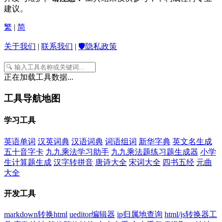
建议。
繁
|
简
关于我们
|
联系我们
|
🛡️隐私政策
正在加载工具数据...
工具导航地图
学习工具
英语单词
汉英词典
汉语词典
词语组词
新华字典
英文名生成
五十音字卡
九九乘法学习助手
九九乘法题练习题生成器
小学
生计算题生成
汉字转拼音
唐诗大全
宋词大全
四书五经
元曲
大全
开发工具
markdown转换html
ueditor编辑器
ip归属地查询
html/js转换器工