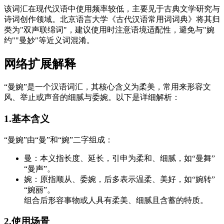
该词汇在现代汉语中使用频率较低，主要见于古典文学研究与
诗词创作领域。北京语言大学《古代汉语常用词词典》将其归
类为"双声联绵词"，建议使用时注意语境适配性，避免与"婉
约""曼妙"等近义词混淆。
网络扩展解释
“曼婉”是一个汉语词汇，其核心含义为柔美，常用来形容文
风、举止或声音的细腻与委婉。以下是详细解析：
1.基本含义
“曼婉”由“曼”和“婉”二字组成：
曼：本义指长度、延长，引申为柔和、细腻，如“曼舞”
“曼声”。
婉：原指顺从、委婉，后多表示温柔、美好，如“婉转”
“婉丽”。
组合后形容事物或人具有柔美、细腻且含蓄的特质。
2.使用场景