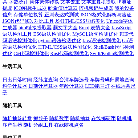
具
字数统计
简体繁体转换
文本去重
文本重复项提取
IP地址
提取
ICO图标生成器
哈希值计算器
随机密码生成器
我的设备
信息
存储单位换算
正则表达式测试
JSON格式化解析与验证
JSON代码修改对比工具
JS/HTML/CSS压缩美化
Unicode字体
生成器
html链接提取器
颜文字大全
Emoji表情大全
JavaScript
语法检测工具
ES6语法检测优化
MySQL语句检测优化
PHP代
码语法检测优化
python语法检测优化
Java语法检测优化
Go语
言语法检测优化
HTML/CSS语法检测优化
Shell/Bash代码检测
优化
C#代码检测优化
Rust代码检测优化
Swift/Kotlin检测优化
生活工具
日出日落时间
经纬度查询
台湾车牌选号
车牌号码归属地查询
科学计算器
日期计差算器
年龄计算器
LED跑马灯
在线屏幕尺
子
随机工具
随机抽签转盘
掷骰子
随机数字
随机抽签
在线掷硬币
随机排
序产生器
随机分组工具
在线随机点名
民俗工具