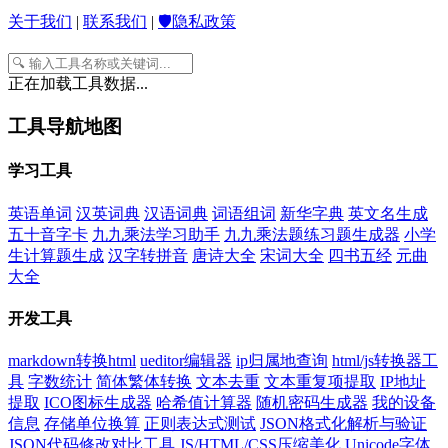
关于我们
|
联系我们
|
🛡️隐私政策
正在加载工具数据...
工具导航地图
学习工具
英语单词
汉英词典
汉语词典
词语组词
新华字典
英文名生成
五十音字卡
九九乘法学习助手
九九乘法题练习题生成器
小学
生计算题生成
汉字转拼音
唐诗大全
宋词大全
四书五经
元曲
大全
开发工具
markdown转换html
ueditor编辑器
ip归属地查询
html/js转换器工
具
字数统计
简体繁体转换
文本去重
文本重复项提取
IP地址
提取
ICO图标生成器
哈希值计算器
随机密码生成器
我的设备
信息
存储单位换算
正则表达式测试
JSON格式化解析与验证
JSON代码修改对比工具
JS/HTML/CSS压缩美化
Unicode字体