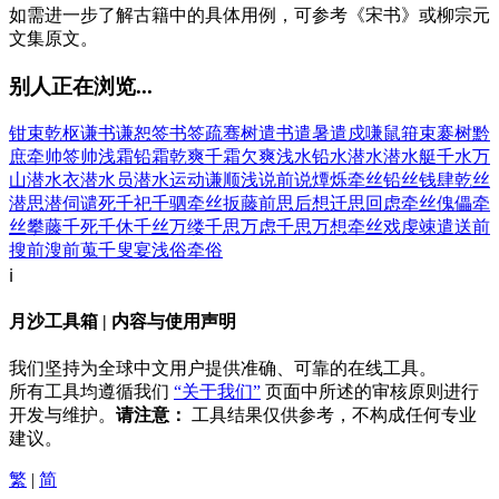
如需进一步了解古籍中的具体用例，可参考《宋书》或柳宗元
文集原文。
别人正在浏览...
钳束
乾枢
谦书
谦恕
签书
签疏
骞树
遣书
遣暑
遣戍
嗛鼠
箝束
褰树
黔
庶
牵帅
签帅
浅霜
铅霜
乾爽
千霜
欠爽
浅水
铅水
潜水
潜水艇
千水万
山
潜水衣
潜水员
潜水运动
谦顺
浅说
前说
燂烁
牵丝
铅丝
钱肆
乾丝
潜思
潜伺
谴死
千祀
千驷
牵丝扳藤
前思后想
迁思回虑
牵丝傀儡
牵
丝攀藤
千死千休
千丝万缕
千思万虑
千思万想
牵丝戏
虔竦
遣送
前
搜
前溲
前蒐
千叟宴
浅俗
牵俗
ℹ️
月沙工具箱 | 内容与使用声明
我们坚持为全球中文用户提供准确、可靠的在线工具。
所有工具均遵循我们
“关于我们”
页面中所述的审核原则进行
开发与维护。
请注意：
工具结果仅供参考，不构成任何专业
建议。
繁
|
简