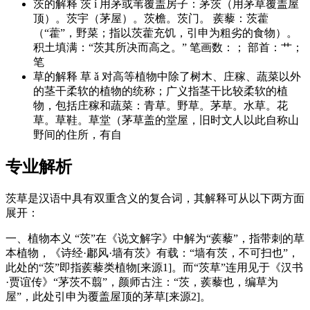
茨的解释 茨 í 用茅或苇覆盖房子：茅茨（用茅草覆盖屋
顶）。茨宇（茅屋）。茨檐。茨门。 蒺藜：茨藿
（“藿”，野菜；指以茨藿充饥，引申为粗劣的食物）。
积土填满：“茨其所决而高之。” 笔画数：； 部首：艹；
笔
草的解释 草 ǎ 对高等植物中除了树木、庄稼、蔬菜以外
的茎干柔软的植物的统称；广义指茎干比较柔软的植
物，包括庄稼和蔬菜：青草。野草。茅草。水草。花
草。草鞋。草堂（茅草盖的堂屋，旧时文人以此自称山
野间的住所，有自
专业解析
茨草是汉语中具有双重含义的复合词，其解释可从以下两方面
展开：
一、植物本义 “茨”在《说文解字》中解为“蒺藜”，指带刺的草
本植物，《诗经·鄘风·墙有茨》有载：“墙有茨，不可扫也”，
此处的“茨”即指蒺藜类植物[来源1]。而“茨草”连用见于《汉书
·贾谊传》“茅茨不翦”，颜师古注：“茨，蒺藜也，编草为
屋”，此处引申为覆盖屋顶的茅草[来源2]。