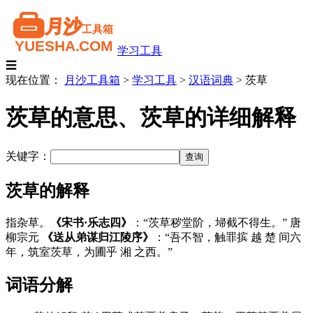
学习工具
☰
现在位置：
月沙工具箱
>
学习工具
>
汉语词典
>
茨草
茨草的意思、茨草的详细解释
关键字：
茨草的解释
指杂草。
《宋书·乐志四》
：“茨草秽堂阶，埽截不得生。” 唐
柳宗元
《送从弟谋归江陵序》
：“吾不智，触罪摈 越 楚 间六
年，筑室茨草，为圃乎 湘 之西。”
词语分解