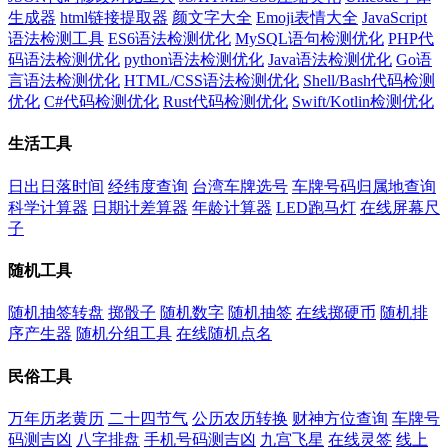
生成器
html链接提取器
颜文字大全
Emoji表情大全
JavaScript
语法检测工具
ES6语法检测优化
MySQL语句检测优化
PHP代
码语法检测优化
python语法检测优化
Java语法检测优化
Go语
言语法检测优化
HTML/CSS语法检测优化
Shell/Bash代码检测
优化
C#代码检测优化
Rust代码检测优化
Swift/Kotlin检测优化
生活工具
日出日落时间
经纬度查询
台湾车牌选号
车牌号码归属地查询
科学计算器
日期计差算器
年龄计算器
LED跑马灯
在线屏幕尺
子
随机工具
随机抽签转盘
掷骰子
随机数字
随机抽签
在线掷硬币
随机排
序产生器
随机分组工具
在线随机点名
民俗工具
万年历老黄历
二十四节气
公历农历转换
财神方位查询
车牌号
码测吉凶
八字排盘
手机号码测吉凶
九宫飞星
在线灵签
线上