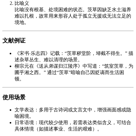
比喻义
比喻没有根基、处境困难的状态。茨草因缺乏水土滋养
难以扎根，故常用来形容人处于孤立无援或无法立足的
境地。
文献例证
《宋书·乐志四》记载：“茨草秽堂阶，埽截不得生。” 描
述杂草丛生、难以清理的场景。
柳宗元在《送从弟谋归江陵序》中写道：“筑室茨草，为
圃乎湘之西。” 通过“茨草”暗喻自己因贬谪而生活困
顿。
使用场景
文学表达：多用于古诗词或文言文中，增强画面感或隐
喻困境。
日常语境：现代较少使用，若需表达类似含义，可结合
具体情境（如描述事业、生活的艰难）。