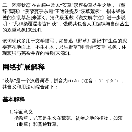
二、环境状态 在古籍中常以“茨草”形容杂草丛生之地，《楚
辞·离骚》“蒺藜蔓乎东厢”王逸注提及“茨草荒秽”，指未经修
整的杂乱草丛[来源3]。清代段玉裁《说文解字注》进一步说
明：“凡积柴覆屋者皆曰茨”，强调其包含人工编织与自然丛生
的双重意象[来源4]。
该词现代多用于文学描写，如鲁迅《野草》题记中“生命的泥
委弃在地面上，不生乔木，只生野草”即暗含“茨草”意象，体
现顽强与芜杂并存的特质[来源5]。
网络扩展解释
“茨草”是一个汉语词语，拼音为cí cǎo（注音：ㄘˊ ㄘㄠˇ），
其含义和用法可综合如下：
基本解释
字面意义
指杂草，尤其是生长在荒芜、贫瘠之地的植物，如茨
（刺草）和普通野草。